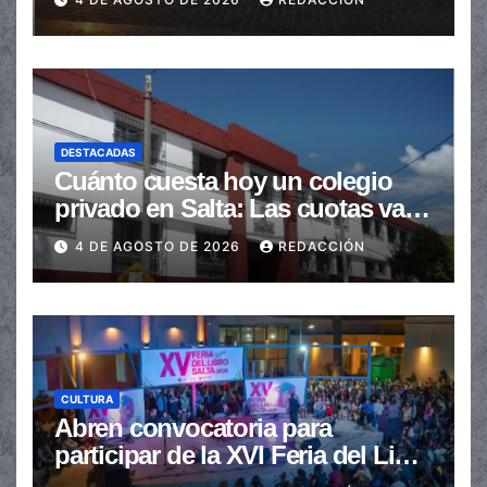
DESTACADAS
Cuánto cuesta hoy un colegio
privado en Salta: Las cuotas van
de $110.000 a más de $600.000
4 DE AGOSTO DE 2026
REDACCIÓN
CULTURA
Abren convocatoria para
participar de la XVI Feria del Libro
de Salta