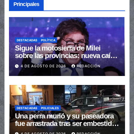
Principales
DESTACADAS
POLÍTICA
Sigue la motosierra de Milei
sobre las provincias: nueva caída
de las transferencias no
4 DE AGOSTO DE 2026
REDACCIÓN
automáticas
DESTACADAS
POLICIALES
Una perra murió y su paseadora
fue arrastrada tras ser embestidas
en la senda peatonal
4 DE AGOSTO DE 2026
REDACCIÓN