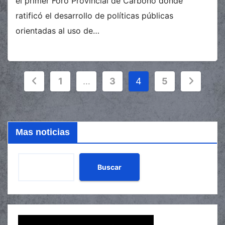
el primer Foro Provincial de Carbono donde
ratificó el desarrollo de políticas públicas
orientadas al uso de…
Paginación
1
…
3
4
5
de
entradas
Mas noticias
Buscar