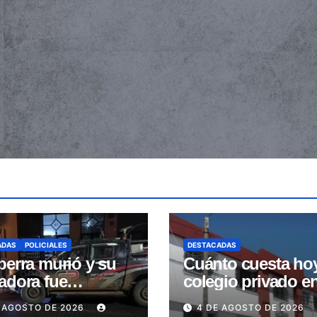
ADAS
POLICIALES
DESTACADAS
perra murió y su
Cuánto cuesta ho
adora fue
colegio privado e
trada tras ser
Salta: Las cuotas 
 AGOSTO DE 2026
4 DE AGOSTO DE 2026
stidas en la
de $110.000 a más