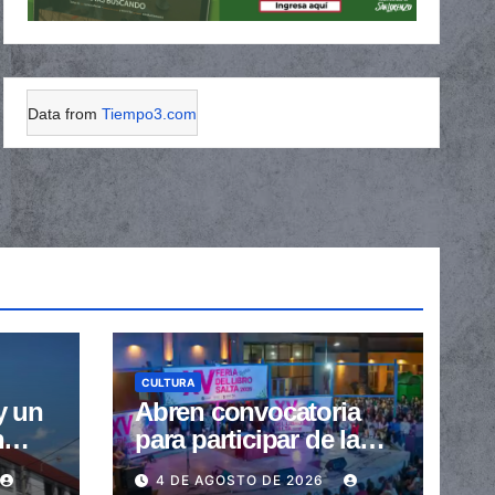
Data from
Tiempo3.com
CULTURA
y un
Abren convocatoria
n
para participar de la
van
XVI Feria del Libro de
4 DE AGOSTO DE 2026
 de
Salta