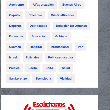
Accidente
Alfabetización
Buenos Aires
Caputo
Colectivo
CristinaKirchner
Deporte
Destacadas
Donación De Órganos
Economía
Educación
Gobierno
Güemes
Hospital
Internacional
Iran
Israel
Policiales
Politicaeducativa
Política
Saeta
Salta
Salud
San Lorenzo
Tecnología
Vialidad