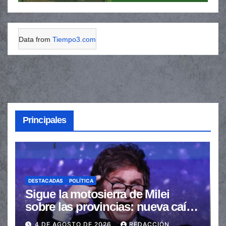
Data from
Tiempo3.com
Principales
DESTACADAS
POLÍTICA
Sigue la motosierra de Milei
sobre las provincias: nueva caída
de las transferencias no
4 DE AGOSTO DE 2026
REDACCIÓN