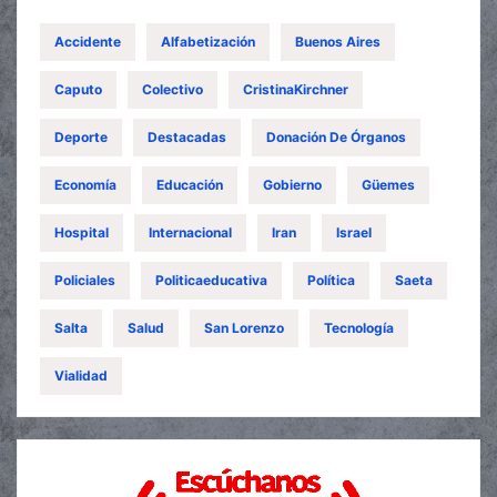
Accidente
Alfabetización
Buenos Aires
Caputo
Colectivo
CristinaKirchner
Deporte
Destacadas
Donación De Órganos
Economía
Educación
Gobierno
Güemes
Hospital
Internacional
Iran
Israel
Policiales
Politicaeducativa
Política
Saeta
Salta
Salud
San Lorenzo
Tecnología
Vialidad