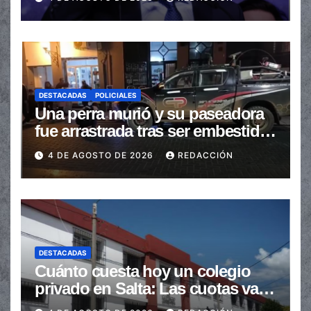
automáticas
DESTACADAS
POLICIALES
Una perra murió y su paseadora
fue arrastrada tras ser embestidas
en la senda peatonal
4 DE AGOSTO DE 2026
REDACCIÓN
DESTACADAS
Cuánto cuesta hoy un colegio
privado en Salta: Las cuotas van
de $110.000 a más de $600.000