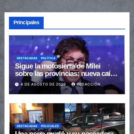
Principales
DESTACADAS
POLÍTICA
Sigue la motosierra de Milei
sobre las provincias: nueva caída
de las transferencias no
4 DE AGOSTO DE 2026
REDACCIÓN
automáticas
DESTACADAS
POLICIALES
Una perra murió y su paseadora