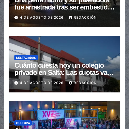
fue arrastrada tras ser embestidas
en la senda peatonal
4 DE AGOSTO DE 2026
REDACCIÓN
DESTACADAS
Cuánto cuesta hoy un colegio
privado en Salta: Las cuotas van
de $110.000 a más de $600.000
4 DE AGOSTO DE 2026
REDACCIÓN
CULTURA