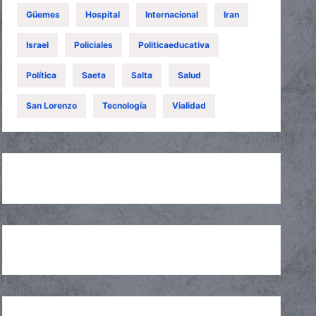
Güemes
Hospital
Internacional
Iran
Israel
Policiales
Politicaeducativa
Política
Saeta
Salta
Salud
San Lorenzo
Tecnología
Vialidad