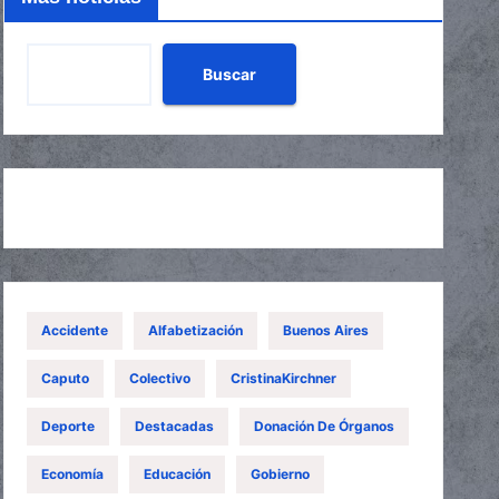
Buscar
Accidente
Alfabetización
Buenos Aires
Caputo
Colectivo
CristinaKirchner
Deporte
Destacadas
Donación De Órganos
Economía
Educación
Gobierno