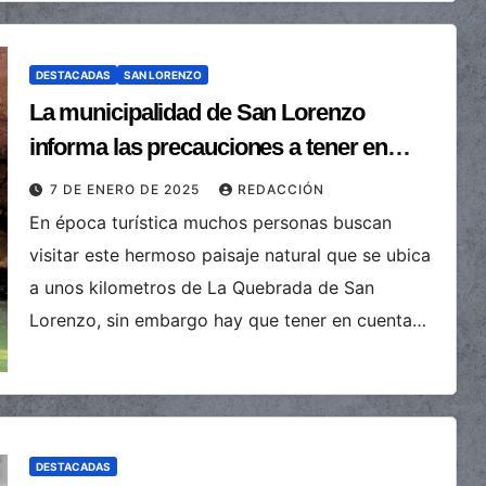
DESTACADAS
SAN LORENZO
La municipalidad de San Lorenzo
informa las precauciones a tener en
cuenta para la excursión a “Los
7 DE ENERO DE 2025
REDACCIÓN
Cajones”
En época turística muchos personas buscan
visitar este hermoso paisaje natural que se ubica
a unos kilometros de La Quebrada de San
Lorenzo, sin embargo hay que tener en cuenta…
DESTACADAS