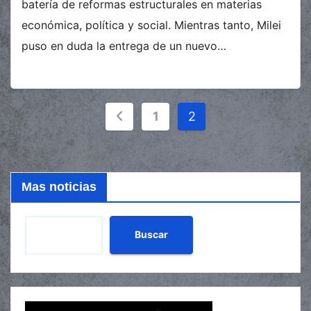
batería de reformas estructurales en materias
económica, política y social. Mientras tanto, Milei
puso en duda la entrega de un nuevo…
Paginación
1
2
de
entradas
Mas noticias
Buscar