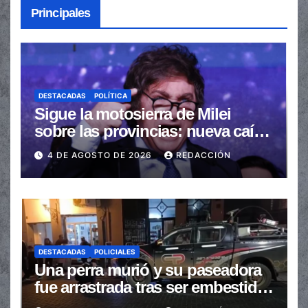
Principales
DESTACADAS
POLÍTICA
Sigue la motosierra de Milei
sobre las provincias: nueva caída
de las transferencias no
4 DE AGOSTO DE 2026
REDACCIÓN
automáticas
DESTACADAS
POLICIALES
Una perra murió y su paseadora
fue arrastrada tras ser embestidas
en la senda peatonal