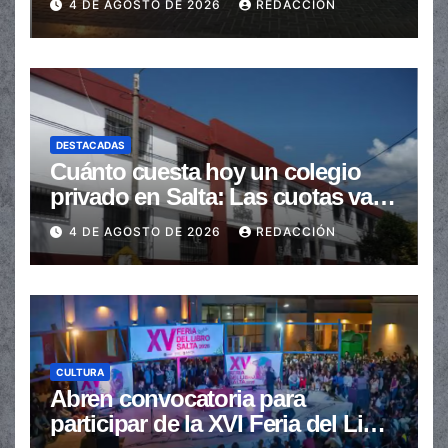
4 DE AGOSTO DE 2026
REDACCIÓN
DESTACADAS
Cuánto cuesta hoy un colegio
privado en Salta: Las cuotas van
de $110.000 a más de $600.000
4 DE AGOSTO DE 2026
REDACCIÓN
CULTURA
Abren convocatoria para
participar de la XVI Feria del Libro