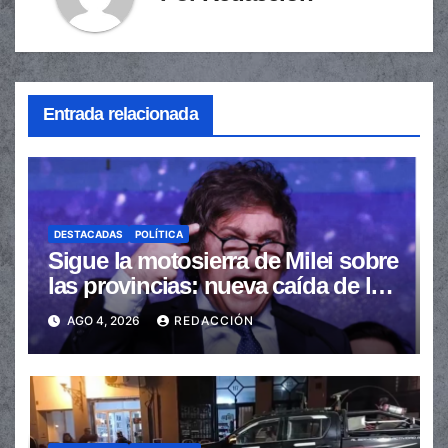
Entrada relacionada
DESTACADAS
POLÍTICA
Sigue la motosierra de Milei sobre
las provincias: nueva caída de las
transferencias no automáticas
AGO 4, 2026
REDACCIÓN