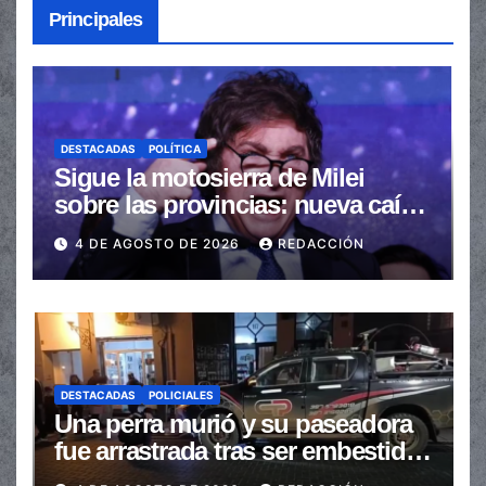
Principales
DESTACADAS
POLÍTICA
Sigue la motosierra de Milei
sobre las provincias: nueva caída
de las transferencias no
4 DE AGOSTO DE 2026
REDACCIÓN
automáticas
DESTACADAS
POLICIALES
Una perra murió y su paseadora
fue arrastrada tras ser embestidas
en la senda peatonal