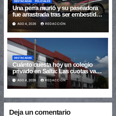
DESTACADAS
POLICIALES
Una perra murió y su paseadora
fue arrastrada tras ser embestidas
en la senda peatonal
AGO 4, 2026
REDACCIÓN
DESTACADAS
Cuánto cuesta hoy un colegio
privado en Salta: Las cuotas van
de $110.000 a más de $600.000
AGO 4, 2026
REDACCIÓN
Deja un comentario