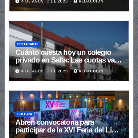
4 DE AGOSTO DE 2026
REDACCIÓN
DESTACADAS
Cuánto cuesta hoy un colegio
privado en Salta: Las cuotas van
de $110.000 a más de $600.000
4 DE AGOSTO DE 2026
REDACCIÓN
CULTURA
Abren convocatoria para
participar de la XVI Feria del Libro
de Salta