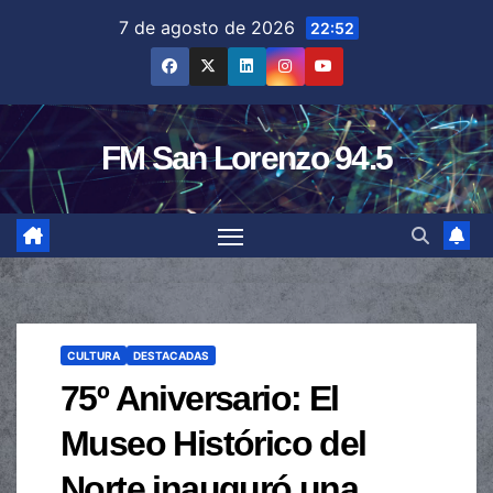
Saltar
7 de agosto de 2026
22:52
al
contenido
FM San Lorenzo 94.5
CULTURA
DESTACADAS
75º Aniversario: El
Museo Histórico del
Norte inauguró una