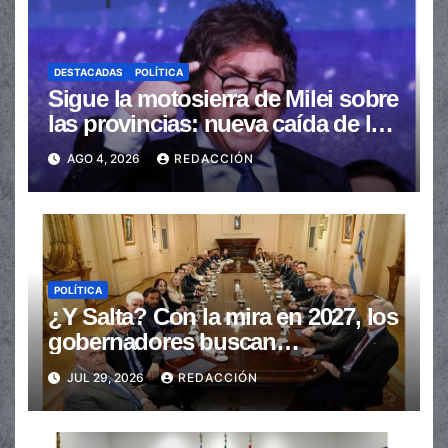
DESTACADAS
POLÍTICA
Sigue la motosierra de Milei sobre
las provincias: nueva caída de las
transferencias no automáticas
AGO 4, 2026
REDACCIÓN
POLÍTICA
¿Y Salta? Con la mira en 2027, los
gobernadores buscan
provincializar la elección
JUL 29, 2026
REDACCIÓN