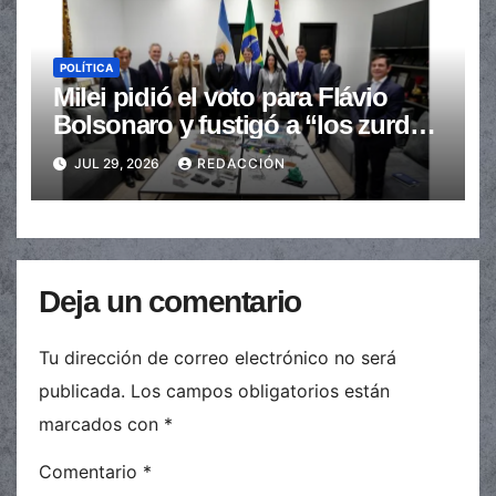
POLÍTICA
Milei pidió el voto para Flávio
Bolsonaro y fustigó a “los zurdos
de mierda”
JUL 29, 2026
REDACCIÓN
Deja un comentario
Tu dirección de correo electrónico no será
publicada.
Los campos obligatorios están
marcados con
*
Comentario
*