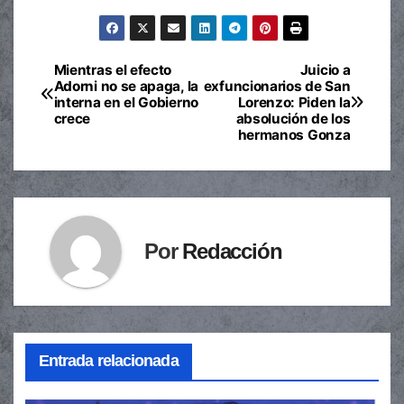
Mientras el efecto
Juicio a
Navegación
Adorni no se apaga, la
exfuncionarios de San
interna en el Gobierno
Lorenzo: Piden la
de
crece
absolución de los
hermanos Gonza
entradas
Por
Redacción
Entrada relacionada