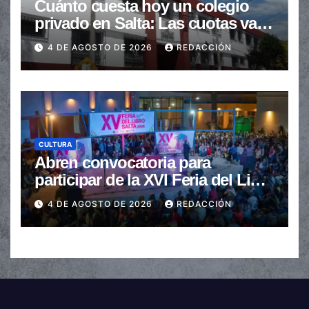
Cuánto cuesta hoy un colegio
privado en Salta: Las cuotas van
de $110.000 a más de $600.000
4 DE AGOSTO DE 2026
REDACCIÓN
CULTURA
Abren convocatoria para
participar de la XVI Feria del Libro
de Salta
4 DE AGOSTO DE 2026
REDACCIÓN