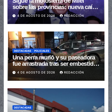
Sigue la motosierra de Milei
sobre las provincias: nueva caída
de las transferencias no
4 DE AGOSTO DE 2026
REDACCIÓN
automáticas
DESTACADAS
POLICIALES
Una perra murió y su paseadora
fue arrastrada tras ser embestidas
en la senda peatonal
4 DE AGOSTO DE 2026
REDACCIÓN
DESTACADAS