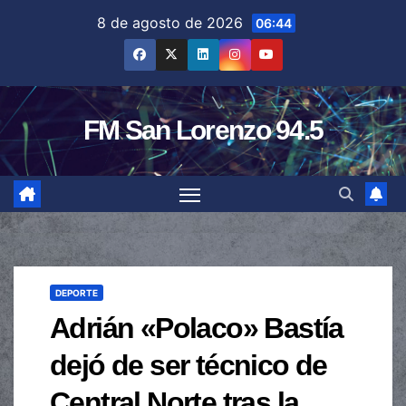
Saltar
8 de agosto de 2026
06:44
al
contenido
FM San Lorenzo 94.5
DEPORTE
Adrián «Polaco» Bastía
dejó de ser técnico de
Central Norte tras la