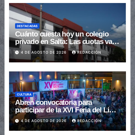
DESTACADAS
Cuánto cuesta hoy un colegio
privado en Salta: Las cuotas van
de $110.000 a más de $600.000
4 DE AGOSTO DE 2026
REDACCIÓN
CULTURA
Abren convocatoria para
participar de la XVI Feria del Libro
de Salta
4 DE AGOSTO DE 2026
REDACCIÓN