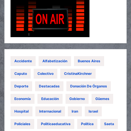
Accidente
Alfabetización
Buenos Aires
Caputo
Colectivo
CristinaKirchner
Deporte
Destacadas
Donación De Órganos
Economía
Educación
Gobierno
Güemes
Hospital
Internacional
Iran
Israel
Policiales
Politicaeducativa
Política
Saeta