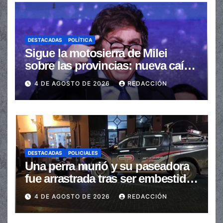
DESTACADAS
POLÍTICA
Sigue la motosierra de Milei
sobre las provincias: nueva caída
de las transferencias no
4 DE AGOSTO DE 2026
REDACCIÓN
automáticas
DESTACADAS
POLICIALES
Una perra murió y su paseadora
fue arrastrada tras ser embestidas
en la senda peatonal
4 DE AGOSTO DE 2026
REDACCIÓN