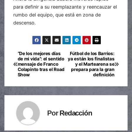
para definir a su reemplazante y reencauzar el
rumbo del equipo, que está en zona de
descenso.
“De los mejores días
Fútbol de los Barrios:
Navegación
de mi vida”: el sentido
ya están los finalistas
mensaje de Franco
y el Martearena se
de
Colapinto tras el Road
prepara para la gran
Show
definición
entradas
Por
Redacción