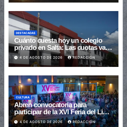
DESTACADAS
Cuánto cuesta hoy un colegio
privado en Salta: Las cuotas van
de $110.000 a más de $600.000
4 DE AGOSTO DE 2026
REDACCIÓN
CULTURA
Abren convocatoria para
participar de la XVI Feria del Libro
de Salta
4 DE AGOSTO DE 2026
REDACCIÓN