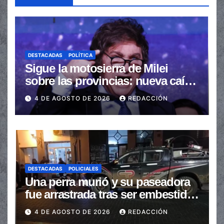
DESTACADAS
POLÍTICA
Sigue la motosierra de Milei
sobre las provincias: nueva caída
de las transferencias no
4 DE AGOSTO DE 2026
REDACCIÓN
automáticas
DESTACADAS
POLICIALES
Una perra murió y su paseadora
fue arrastrada tras ser embestidas
en la senda peatonal
4 DE AGOSTO DE 2026
REDACCIÓN