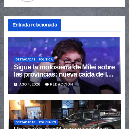
Entrada relacionada
DESTACADAS
POLÍTICA
Sigue la motosierra de Milei sobre
las provincias: nueva caída de las
transferencias no automáticas
AGO 4, 2026
REDACCIÓN
DESTACADAS
POLICIALES