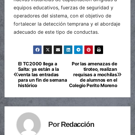
equipos educativos, fuerzas de seguridad y
operadores del sistema, con el objetivo de
fortalecer la detección temprana y el abordaje
adecuado de este tipo de conductas.
El TC2000 llega a
Por las amenazas de
Navegación
Salta: ya están a la
tiroteo, realizan
venta las entradas
requisas a mochilas
de
para un fin de semana
de alumnos en el
histórico
Colegio Perito Moreno
entradas
Por
Redacción