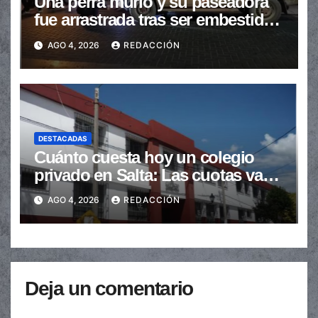
Una perra murió y su paseadora
fue arrastrada tras ser embestidas
en la senda peatonal
AGO 4, 2026
REDACCIÓN
DESTACADAS
Cuánto cuesta hoy un colegio
privado en Salta: Las cuotas van
de $110.000 a más de $600.000
AGO 4, 2026
REDACCIÓN
Deja un comentario