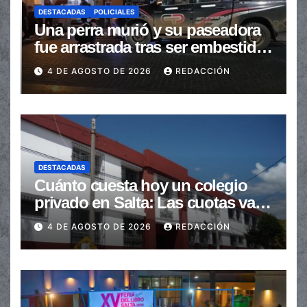
DESTACADAS
POLICIALES
Una perra murió y su paseadora
fue arrastrada tras ser embestidas
en la senda peatonal
4 DE AGOSTO DE 2026
REDACCIÓN
DESTACADAS
Cuánto cuesta hoy un colegio
privado en Salta: Las cuotas van
de $110.000 a más de $600.000
4 DE AGOSTO DE 2026
REDACCIÓN