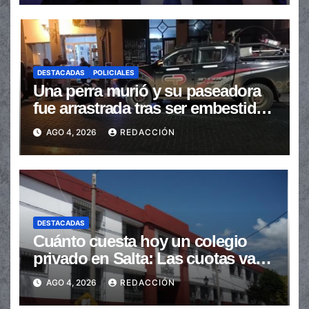
DESTACADAS
POLICIALES
Una perra murió y su paseadora
fue arrastrada tras ser embestidas
en la senda peatonal
AGO 4, 2026
REDACCIÓN
DESTACADAS
Cuánto cuesta hoy un colegio
privado en Salta: Las cuotas van
de $110.000 a más de $600.000
AGO 4, 2026
REDACCIÓN