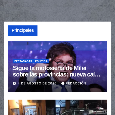
Principales
DESTACADAS
POLÍTICA
Sigue la motosierra de Milei
sobre las provincias: nueva caída
de las transferencias no
4 DE AGOSTO DE 2026
REDACCIÓN
automáticas