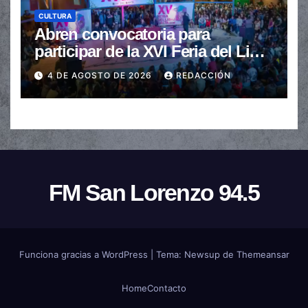
CULTURA
Abren convocatoria para
participar de la XVI Feria del Libro
de Salta
4 DE AGOSTO DE 2026
REDACCIÓN
FM San Lorenzo 94.5
Funciona gracias a WordPress
|
Tema:
Newsup
de
Themeansar
Home
Contacto