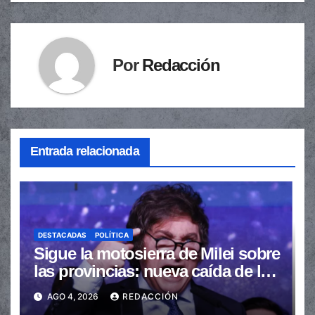
Por
Redacción
Entrada relacionada
DESTACADAS
POLÍTICA
Sigue la motosierra de Milei sobre
las provincias: nueva caída de las
transferencias no automáticas
AGO 4, 2026
REDACCIÓN