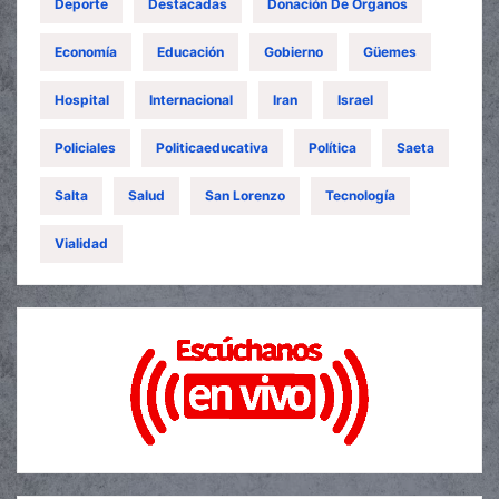
Deporte
Destacadas
Donación De Órganos
Economía
Educación
Gobierno
Güemes
Hospital
Internacional
Iran
Israel
Policiales
Politicaeducativa
Política
Saeta
Salta
Salud
San Lorenzo
Tecnología
Vialidad