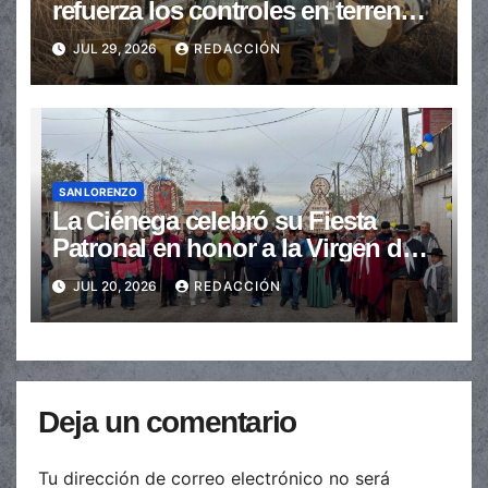
refuerza los controles en terrenos
baldíos para prevenir incendios
JUL 29, 2026
REDACCIÓN
SAN LORENZO
La Ciénega celebró su Fiesta
Patronal en honor a la Virgen del
Carmen
JUL 20, 2026
REDACCIÓN
Deja un comentario
Tu dirección de correo electrónico no será