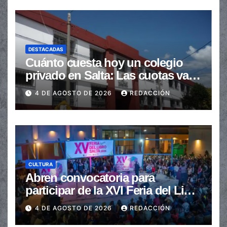
DESTACADAS
Cuánto cuesta hoy un colegio
privado en Salta: Las cuotas van
de $110.000 a más de $600.000
4 DE AGOSTO DE 2026
REDACCIÓN
CULTURA
Abren convocatoria para
participar de la XVI Feria del Libro
de Salta
4 DE AGOSTO DE 2026
REDACCIÓN