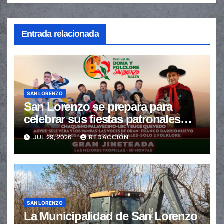
Entrada relacionada
SAN LORENZO
San Lorenzo se prepara para
celebrar sus fiestas patronales
con un gran festival de Doma y
JUL 29, 2026
REDACCIÓN
Folclore
SAN LORENZO
La Municipalidad de San Lorenzo