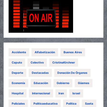
Accidente
Alfabetización
Buenos Aires
Caputo
Colectivo
CristinaKirchner
Deporte
Destacadas
Donación De Órganos
Economía
Educación
Gobierno
Güemes
Hospital
Internacional
Iran
Israel
Policiales
Politicaeducativa
Política
Saeta