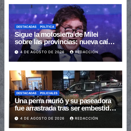
DESTACADAS
POLÍTICA
Sigue la motosierra de Milei
sobre las provincias: nueva caída
de las transferencias no
4 DE AGOSTO DE 2026
REDACCIÓN
automáticas
DESTACADAS
POLICIALES
Una perra murió y su paseadora
fue arrastrada tras ser embestidas
en la senda peatonal
4 DE AGOSTO DE 2026
REDACCIÓN