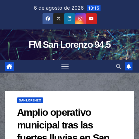
Saltar
6 de agosto de 2026
13:15
al
contenido
FM San Lorenzo 94.5
SAN LORENZO
Amplio operativo
municipal tras las
fuertes lluvias en San