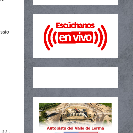
ssio
 gol.