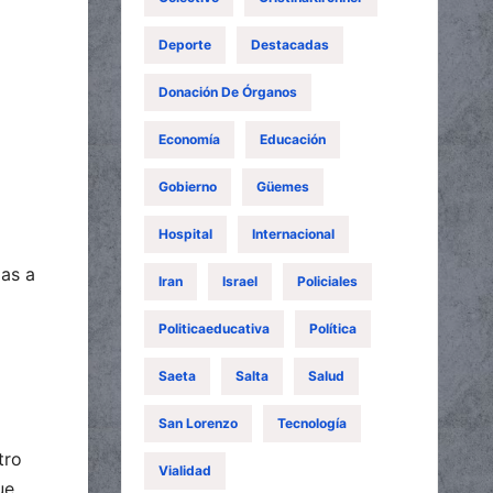
Deporte
Destacadas
Donación De Órganos
Economía
Educación
Gobierno
Güemes
Hospital
Internacional
ias a
Iran
Israel
Policiales
Politicaeducativa
Política
Saeta
Salta
Salud
San Lorenzo
Tecnología
tro
Vialidad
ue