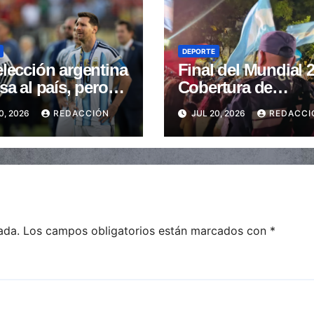
DEPORTE
lección argentina
Final del Mundial 
sa al país, pero
Cobertura de
essi
seguridad en toda 
0, 2026
REDACCIÓN
JUL 20, 2026
REDACCI
provincia
ada.
Los campos obligatorios están marcados con
*