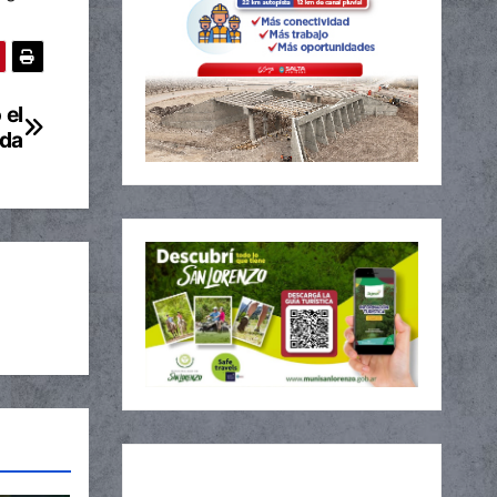
 el
ada