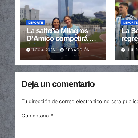
DEPORTE
DEPORTE
La salteña Milagros
La Se
D’Amico competirá en
regre
el Mundial U20 de
sin M
AGO 4, 2026
REDACCIÓN
JUL 2
Atletismo
Deja un comentario
Tu dirección de correo electrónico no será public
Comentario
*