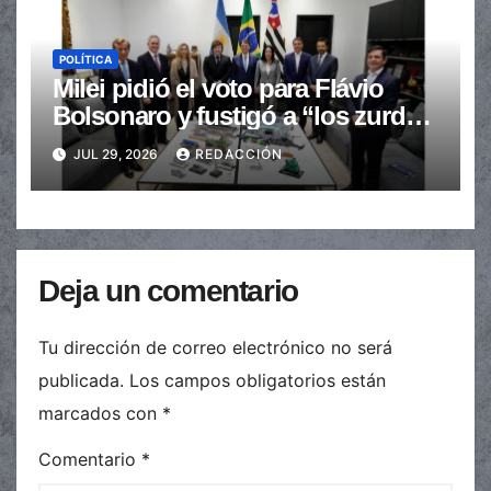
POLÍTICA
Milei pidió el voto para Flávio
Bolsonaro y fustigó a “los zurdos
de mierda”
JUL 29, 2026
REDACCIÓN
Deja un comentario
Tu dirección de correo electrónico no será
publicada.
Los campos obligatorios están
marcados con
*
Comentario
*