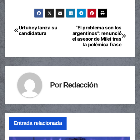
Urtubey lanza su
“El problema son los
Navegación
candidatura
argentinos”: renunció
el asesor de Milei tras
de
la polémica frase
entradas
Por
Redacción
Entrada relacionada