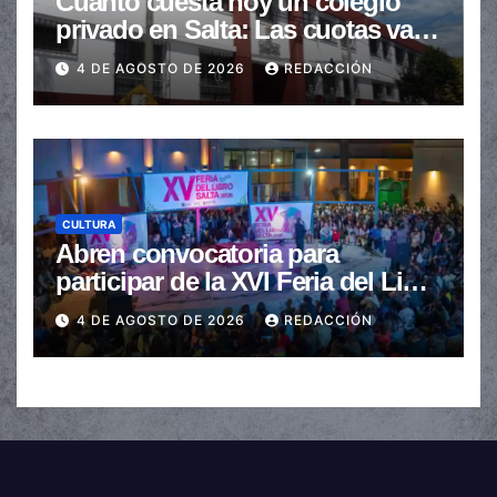
Cuánto cuesta hoy un colegio
privado en Salta: Las cuotas van
de $110.000 a más de $600.000
4 DE AGOSTO DE 2026
REDACCIÓN
CULTURA
Abren convocatoria para
participar de la XVI Feria del Libro
de Salta
4 DE AGOSTO DE 2026
REDACCIÓN