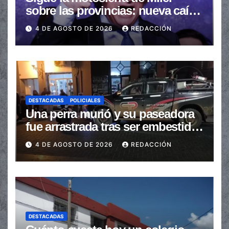
sobre las provincias: nueva caída
de las transferencias no
4 DE AGOSTO DE 2026
REDACCIÓN
automáticas
DESTACADAS
POLICIALES
Una perra murió y su paseadora
fue arrastrada tras ser embestidas
en la senda peatonal
4 DE AGOSTO DE 2026
REDACCIÓN
DESTACADAS