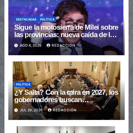
DESTACADAS
POLÍTICA
Sigue la motosierra de Milei sobre
las provincias: nueva caída de las
transferencias no automáticas
AGO 4, 2026
REDACCIÓN
POLÍTICA
¿Y Salta? Con la mira en 2027, los
gobernadores buscan
provincializar la elección
JUL 29, 2026
REDACCIÓN