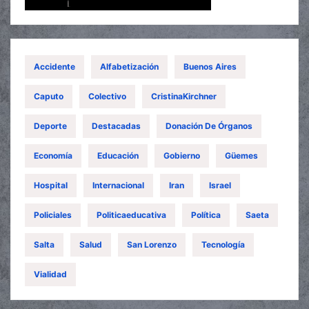
Accidente
Alfabetización
Buenos Aires
Caputo
Colectivo
CristinaKirchner
Deporte
Destacadas
Donación De Órganos
Economía
Educación
Gobierno
Güemes
Hospital
Internacional
Iran
Israel
Policiales
Politicaeducativa
Política
Saeta
Salta
Salud
San Lorenzo
Tecnología
Vialidad