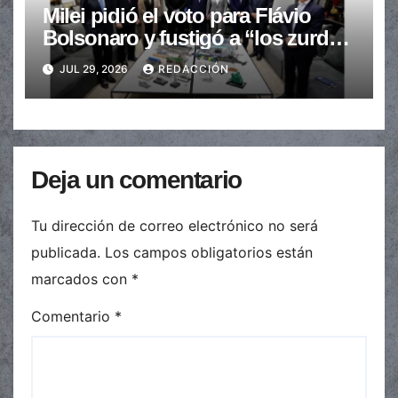
Milei pidió el voto para Flávio
Bolsonaro y fustigó a “los zurdos
de mierda”
JUL 29, 2026
REDACCIÓN
Deja un comentario
Tu dirección de correo electrónico no será
publicada.
Los campos obligatorios están
marcados con
*
Comentario
*