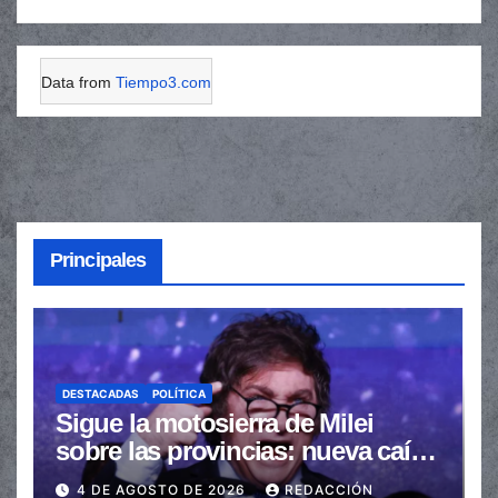
Data from
Tiempo3.com
Principales
DESTACADAS
POLÍTICA
Sigue la motosierra de Milei
sobre las provincias: nueva caída
de las transferencias no
4 DE AGOSTO DE 2026
REDACCIÓN