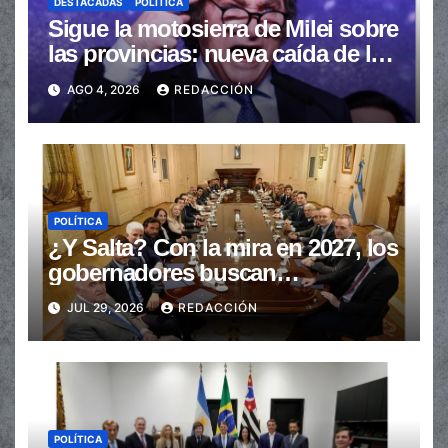
DESTACADAS
POLÍTICA
Sigue la motosierra de Milei sobre
las provincias: nueva caída de las
transferencias no automáticas
AGO 4, 2026
REDACCIÓN
POLÍTICA
¿Y Salta? Con la mira en 2027, los
gobernadores buscan
provincializar la elección
JUL 29, 2026
REDACCIÓN
POLÍTICA