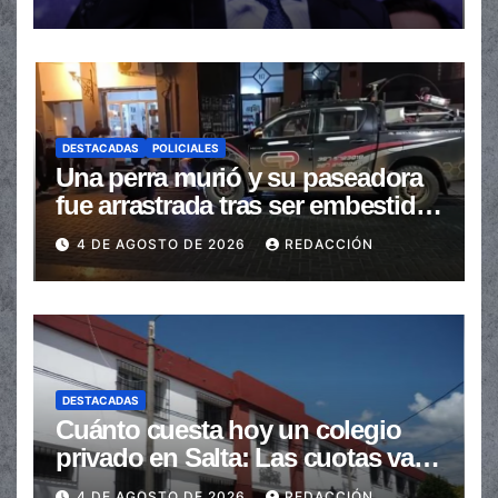
automáticas
DESTACADAS
POLICIALES
Una perra murió y su paseadora
fue arrastrada tras ser embestidas
en la senda peatonal
4 DE AGOSTO DE 2026
REDACCIÓN
DESTACADAS
Cuánto cuesta hoy un colegio
privado en Salta: Las cuotas van
de $110.000 a más de $600.000
4 DE AGOSTO DE 2026
REDACCIÓN