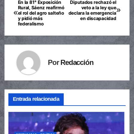
En la 81° Exposición
Diputados rechazó el
Navegación
Rural, Sáenz reafirmó
veto a la ley que
el rol del agro salteño
declara la emergencia
de
y pidió más
en discapacidad
federalismo
entradas
Por
Redacción
Entrada relacionada