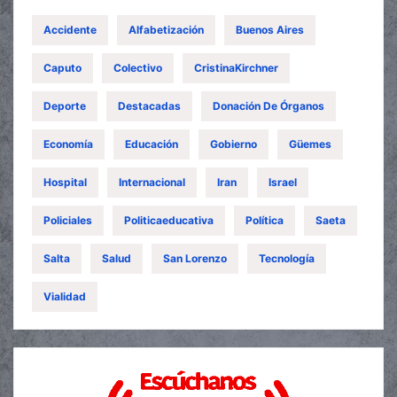
Accidente
Alfabetización
Buenos Aires
Caputo
Colectivo
CristinaKirchner
Deporte
Destacadas
Donación De Órganos
Economía
Educación
Gobierno
Güemes
Hospital
Internacional
Iran
Israel
Policiales
Politicaeducativa
Política
Saeta
Salta
Salud
San Lorenzo
Tecnología
Vialidad