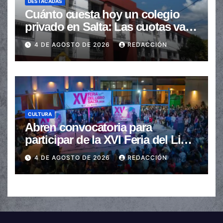
DESTACADAS
Cuánto cuesta hoy un colegio
privado en Salta: Las cuotas van
de $110.000 a más de $600.000
4 DE AGOSTO DE 2026
REDACCIÓN
CULTURA
Abren convocatoria para
participar de la XVI Feria del Libro
de Salta
4 DE AGOSTO DE 2026
REDACCIÓN