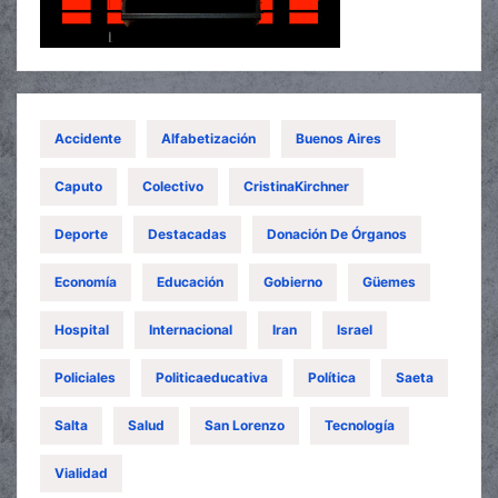
Accidente
Alfabetización
Buenos Aires
Caputo
Colectivo
CristinaKirchner
Deporte
Destacadas
Donación De Órganos
Economía
Educación
Gobierno
Güemes
Hospital
Internacional
Iran
Israel
Policiales
Politicaeducativa
Política
Saeta
Salta
Salud
San Lorenzo
Tecnología
Vialidad