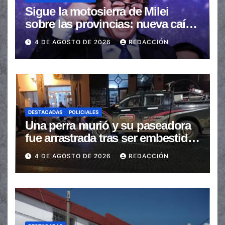
Sigue la motosierra de Milei
sobre las provincias: nueva caída
de las transferencias no
4 DE AGOSTO DE 2026
REDACCIÓN
automáticas
DESTACADAS
POLICIALES
Una perra murió y su paseadora
fue arrastrada tras ser embestidas
en la senda peatonal
4 DE AGOSTO DE 2026
REDACCIÓN