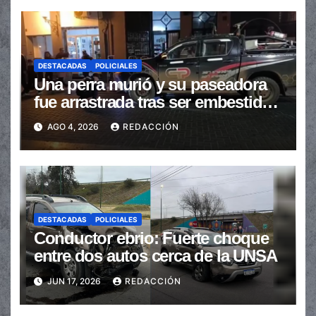
DESTACADAS
POLICIALES
Una perra murió y su paseadora
fue arrastrada tras ser embestidas
en la senda peatonal
AGO 4, 2026
REDACCIÓN
DESTACADAS
POLICIALES
Conductor ebrio: Fuerte choque
entre dos autos cerca de la UNSA
JUN 17, 2026
REDACCIÓN