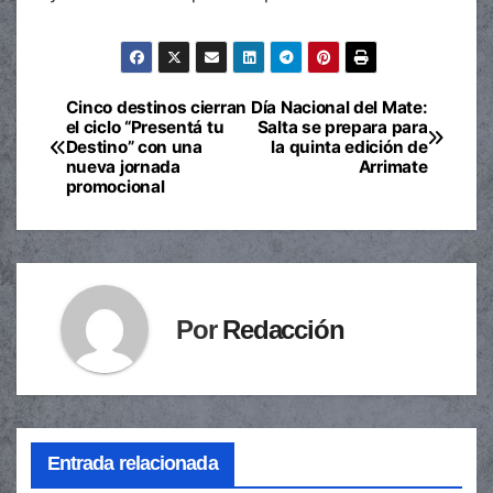
Cinco destinos cierran
Día Nacional del Mate:
Navegación
el ciclo “Presentá tu
Salta se prepara para
Destino” con una
la quinta edición de
de
nueva jornada
Arrimate
promocional
entradas
Por
Redacción
Entrada relacionada