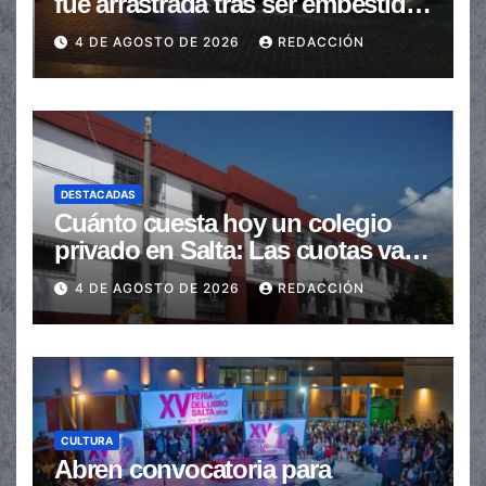
fue arrastrada tras ser embestidas
en la senda peatonal
4 DE AGOSTO DE 2026
REDACCIÓN
DESTACADAS
Cuánto cuesta hoy un colegio
privado en Salta: Las cuotas van
de $110.000 a más de $600.000
4 DE AGOSTO DE 2026
REDACCIÓN
CULTURA
Abren convocatoria para