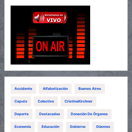
Accidente
Alfabetización
Buenos Aires
Caputo
Colectivo
CristinaKirchner
Deporte
Destacadas
Donación De Órganos
Economía
Educación
Gobierno
Güemes