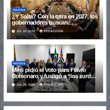
POLÍTICA
¿Y Salta? Con la mira en 2027, los
gobernadores buscan
provincializar la elección
JUL 29, 2026
REDACCIÓN
POLÍTICA
Milei pidió el voto para Flávio
Bolsonaro y fustigó a “los zurdos
de mierda”
JUL 29, 2026
REDACCIÓN