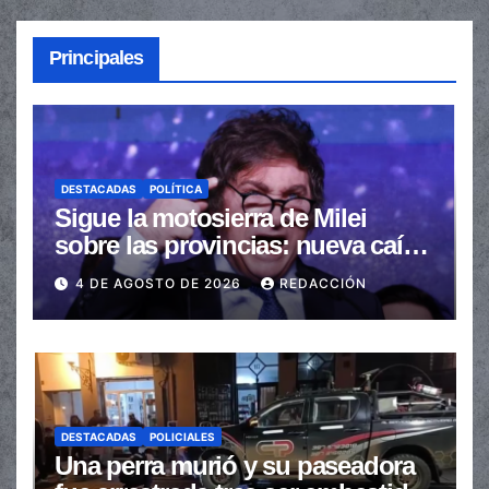
Principales
DESTACADAS
POLÍTICA
Sigue la motosierra de Milei
sobre las provincias: nueva caída
de las transferencias no
4 DE AGOSTO DE 2026
REDACCIÓN
automáticas
DESTACADAS
POLICIALES
Una perra murió y su paseadora