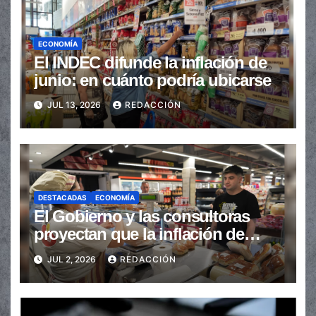
ECONOMÍA
El INDEC difunde la inflación de
junio: en cuánto podría ubicarse
JUL 13, 2026
REDACCIÓN
DESTACADAS
ECONOMÍA
El Gobierno y las consultoras
proyectan que la inflación de
junio se ubicó debajo del 2%
JUL 2, 2026
REDACCIÓN