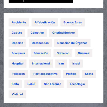
Accidente
Alfabetización
Buenos Aires
Caputo
Colectivo
CristinaKirchner
Deporte
Destacadas
Donación De Órganos
Economía
Educación
Gobierno
Güemes
Hospital
Internacional
Iran
Israel
Policiales
Politicaeducativa
Política
Saeta
Salta
Salud
San Lorenzo
Tecnología
Vialidad