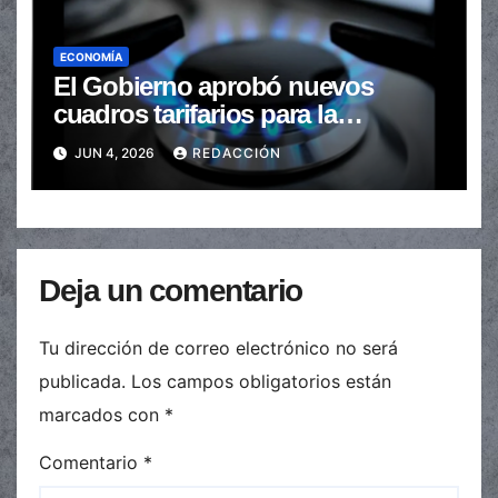
ECONOMÍA
El Gobierno aprobó nuevos
cuadros tarifarios para la
distribución de gas en todo el
JUN 4, 2026
REDACCIÓN
país
Deja un comentario
Tu dirección de correo electrónico no será
publicada.
Los campos obligatorios están
marcados con
*
Comentario
*