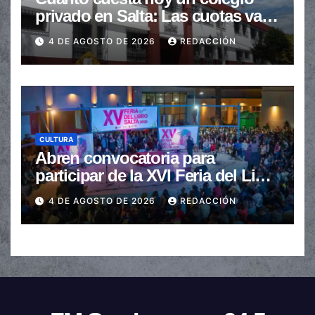
privado en Salta: Las cuotas van
de $110.000 a más de $600.000
4 DE AGOSTO DE 2026
REDACCIÓN
CULTURA
Abren convocatoria para
participar de la XVI Feria del Libro
de Salta
4 DE AGOSTO DE 2026
REDACCIÓN