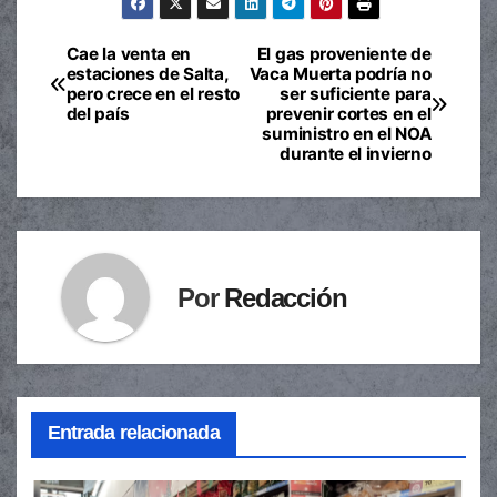
Cae la venta en
El gas proveniente de
Navegación
estaciones de Salta,
Vaca Muerta podría no
pero crece en el resto
ser suficiente para
de
del país
prevenir cortes en el
suministro en el NOA
entradas
durante el invierno
Por
Redacción
Entrada relacionada