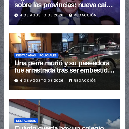
sobre las provincias: nueva caída
de las transferencias no
4 DE AGOSTO DE 2026
REDACCIÓN
automáticas
DESTACADAS
POLICIALES
Una perra murió y su paseadora
fue arrastrada tras ser embestidas
en la senda peatonal
4 DE AGOSTO DE 2026
REDACCIÓN
DESTACADAS
Cuánto cuesta hoy un colegio