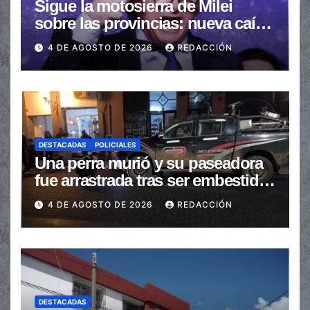
Sigue la motosierra de Milei
sobre las provincias: nueva caída
de las transferencias no
4 DE AGOSTO DE 2026
REDACCIÓN
automáticas
DESTACADAS
POLICIALES
Una perra murió y su paseadora
fue arrastrada tras ser embestidas
en la senda peatonal
4 DE AGOSTO DE 2026
REDACCIÓN
DESTACADAS