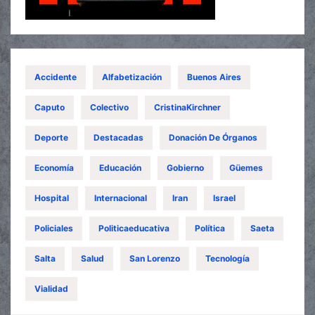
Accidente
Alfabetización
Buenos Aires
Caputo
Colectivo
CristinaKirchner
Deporte
Destacadas
Donación De Órganos
Economía
Educación
Gobierno
Güemes
Hospital
Internacional
Iran
Israel
Policiales
Politicaeducativa
Política
Saeta
Salta
Salud
San Lorenzo
Tecnología
Vialidad