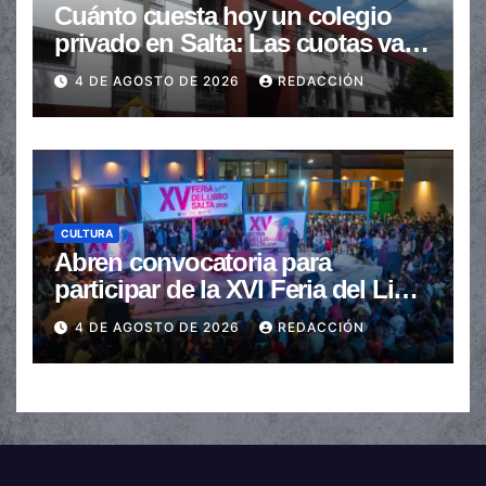
Cuánto cuesta hoy un colegio
privado en Salta: Las cuotas van
de $110.000 a más de $600.000
4 DE AGOSTO DE 2026
REDACCIÓN
CULTURA
Abren convocatoria para
participar de la XVI Feria del Libro
de Salta
4 DE AGOSTO DE 2026
REDACCIÓN