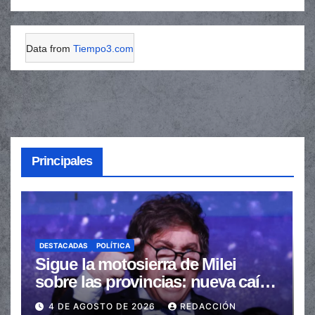
Data from
Tiempo3.com
Principales
DESTACADAS
POLÍTICA
Sigue la motosierra de Milei
sobre las provincias: nueva caída
de las transferencias no
4 DE AGOSTO DE 2026
REDACCIÓN