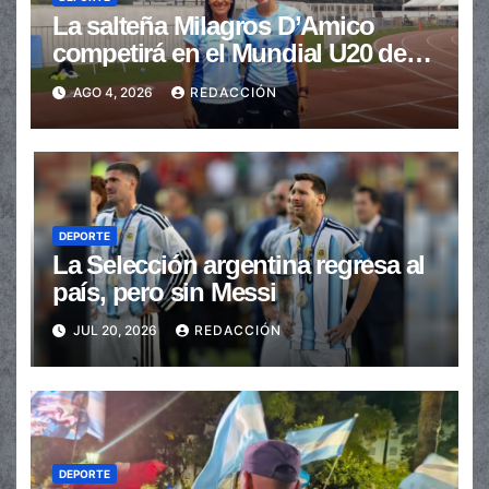
La salteña Milagros D’Amico
competirá en el Mundial U20 de
Atletismo
AGO 4, 2026
REDACCIÓN
DEPORTE
La Selección argentina regresa al
país, pero sin Messi
JUL 20, 2026
REDACCIÓN
DEPORTE