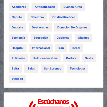
Accidente
Alfabetización
Buenos Aires
Caputo
Colectivo
CristinaKirchner
Deporte
Destacadas
Donación De Órganos
Economía
Educación
Gobierno
Güemes
Hospital
Internacional
Iran
Israel
Policiales
Politicaeducativa
Política
Saeta
Salta
Salud
San Lorenzo
Tecnología
Vialidad