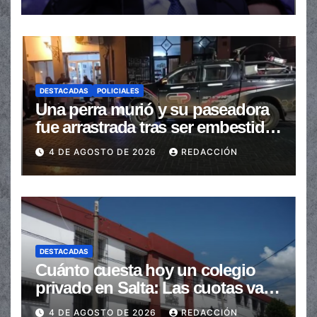
automáticas
DESTACADAS
POLICIALES
Una perra murió y su paseadora
fue arrastrada tras ser embestidas
en la senda peatonal
4 DE AGOSTO DE 2026
REDACCIÓN
DESTACADAS
Cuánto cuesta hoy un colegio
privado en Salta: Las cuotas van
de $110.000 a más de $600.000
4 DE AGOSTO DE 2026
REDACCIÓN