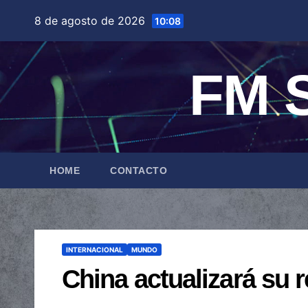
Saltar
8 de agosto de 2026
10:08
al
contenido
FM S
HOME
CONTACTO
INTERNACIONAL
MUNDO
China actualizará su 