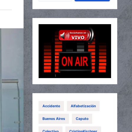
Accidente
Alfabetización
Buenos Aires
Caputo
Colectivo
CristinaKirchner