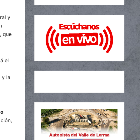
ral y
n
, que
rá el
 y la
lo
ación,