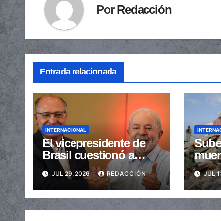
Por
Redacción
Entrada relacionada
INTERNACIONAL
INTERNA
El vicepresidente de
Sube 
Brasil cuestionó a
muer
Milei y dijo que sus
terr
JUL 29, 2026
REDACCIÓN
JUL 1
ataques “perjudican a
Venez
la Argentina”
heri