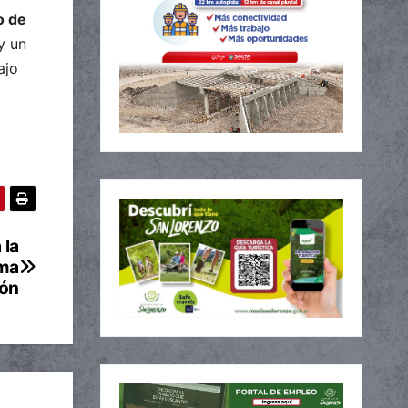
o de
y un
ajo
 la
ima
ión