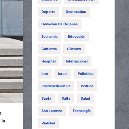
Deporte
Destacadas
Donación De Órganos
Economía
Educación
Gobierno
Güemes
Hospital
Internacional
Iran
Israel
Policiales
Politicaeducativa
Política
Saeta
Salta
Salud
San Lorenzo
Tecnología
e
 la
Vialidad