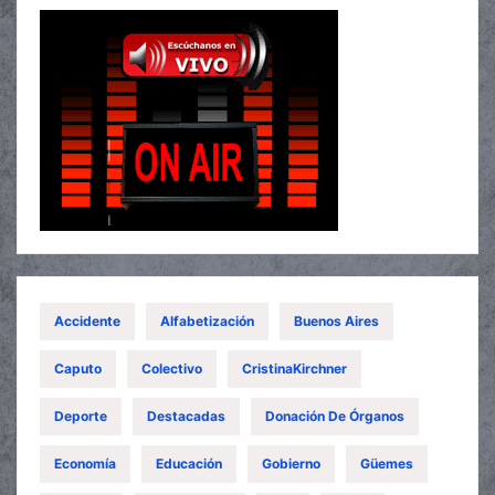
Accidente
Alfabetización
Buenos Aires
Caputo
Colectivo
CristinaKirchner
Deporte
Destacadas
Donación De Órganos
Economía
Educación
Gobierno
Güemes