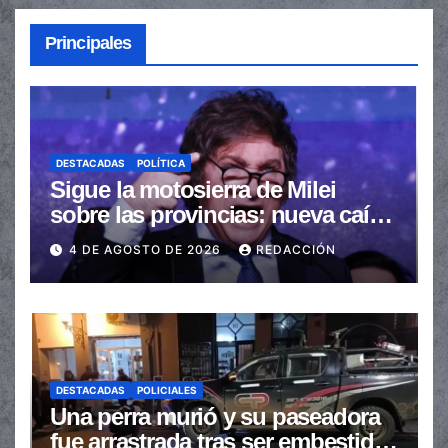
Principales
DESTACADAS
POLÍTICA
Sigue la motosierra de Milei
sobre las provincias: nueva caída
de las transferencias no
4 DE AGOSTO DE 2026
REDACCIÓN
automáticas
DESTACADAS
POLICIALES
Una perra murió y su paseadora
fue arrastrada tras ser embestidas