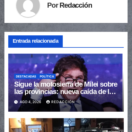
Por
Redacción
Entrada relacionada
DESTACADAS
POLÍTICA
Sigue la motosierra de Milei sobre
las provincias: nueva caída de las
transferencias no automáticas
AGO 4, 2026
REDACCIÓN