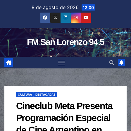
Saltar
8 de agosto de 2026
12:00
al
contenido
FM San Lorenzo 94.5
CULTURA
DESTACADAS
Cineclub Meta Presenta
Programación Especial
de Cine Argentino en