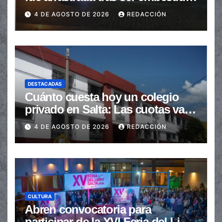
en la senda peatonal
4 DE AGOSTO DE 2026
REDACCIÓN
DESTACADAS
Cuánto cuesta hoy un colegio
privado en Salta: Las cuotas van
de $110.000 a más de $600.000
4 DE AGOSTO DE 2026
REDACCIÓN
CULTURA
Abren convocatoria para
participar de la XVI Feria del Libro