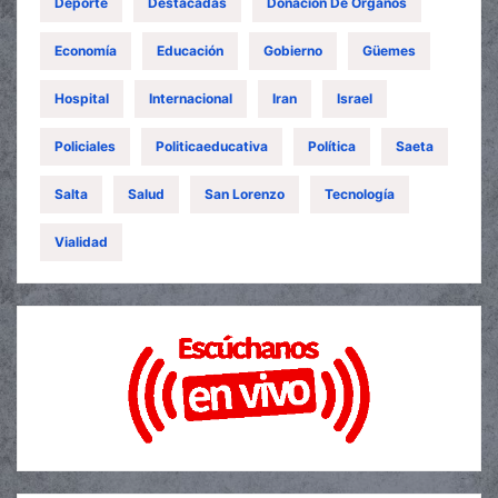
Deporte
Destacadas
Donación De Órganos
Economía
Educación
Gobierno
Güemes
Hospital
Internacional
Iran
Israel
Policiales
Politicaeducativa
Política
Saeta
Salta
Salud
San Lorenzo
Tecnología
Vialidad