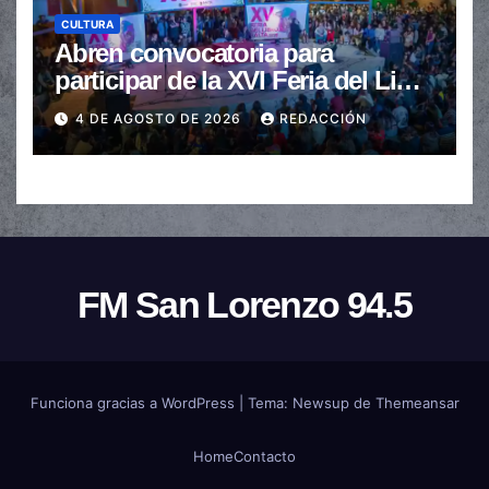
CULTURA
Abren convocatoria para
participar de la XVI Feria del Libro
de Salta
4 DE AGOSTO DE 2026
REDACCIÓN
FM San Lorenzo 94.5
Funciona gracias a WordPress
|
Tema:
Newsup
de
Themeansar
Home
Contacto