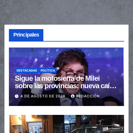
Principales
DESTACADAS
POLÍTICA
Sigue la motosierra de Milei
sobre las provincias: nueva caída
de las transferencias no
4 DE AGOSTO DE 2026
REDACCIÓN
automáticas