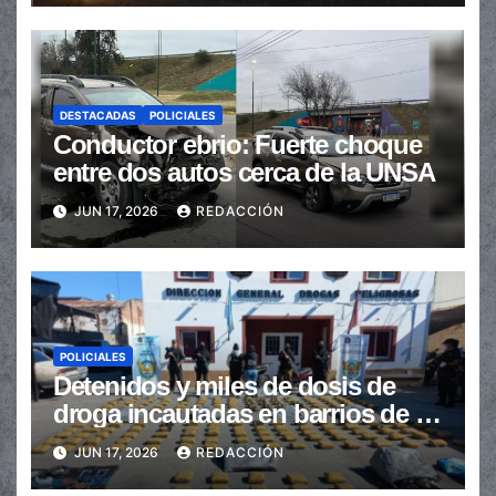
DESTACADAS
POLICIALES
Conductor ebrio: Fuerte choque
entre dos autos cerca de la UNSA
JUN 17, 2026
REDACCIÓN
POLICIALES
Detenidos y miles de dosis de
droga incautadas en barrios de la
provincia
JUN 17, 2026
REDACCIÓN