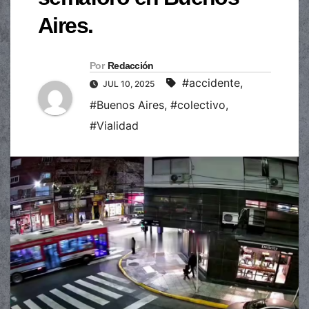
Aires.
Por
Redacción
#accidente
,
JUL 10, 2025
#Buenos Aires
,
#colectivo
,
#Vialidad