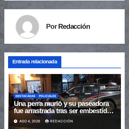
Por
Redacción
Entrada relacionada
DESTACADAS
POLICIALES
Una perra murió y su paseadora
fue arrastrada tras ser embestidas
en la senda peatonal
AGO 4, 2026
REDACCIÓN