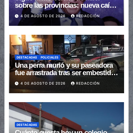
sobre las provincias: nueva caída
de las transferencias no
4 DE AGOSTO DE 2026
REDACCIÓN
automáticas
DESTACADAS
POLICIALES
Una perra murió y su paseadora
fue arrastrada tras ser embestidas
en la senda peatonal
4 DE AGOSTO DE 2026
REDACCIÓN
DESTACADAS
Cuánto cuesta hoy un colegio