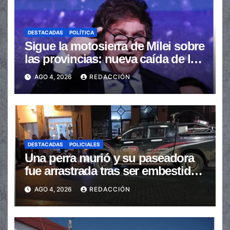
DESTACADAS
POLÍTICA
Sigue la motosierra de Milei sobre
las provincias: nueva caída de las
transferencias no automáticas
AGO 4, 2026
REDACCIÓN
DESTACADAS
POLICIALES
Una perra murió y su paseadora
fue arrastrada tras ser embestidas
en la senda peatonal
AGO 4, 2026
REDACCIÓN