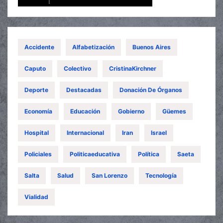
Accidente
Alfabetización
Buenos Aires
Caputo
Colectivo
CristinaKirchner
Deporte
Destacadas
Donación De Órganos
Economía
Educación
Gobierno
Güemes
Hospital
Internacional
Iran
Israel
Policiales
Politicaeducativa
Política
Saeta
Salta
Salud
San Lorenzo
Tecnología
Vialidad