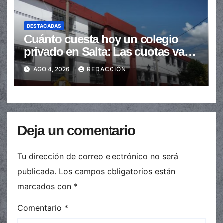
DESTACADAS
Cuánto cuesta hoy un colegio
privado en Salta: Las cuotas van
de $110.000 a más de $600.000
AGO 4, 2026
REDACCIÓN
Deja un comentario
Tu dirección de correo electrónico no será
publicada.
Los campos obligatorios están
marcados con
*
Comentario
*