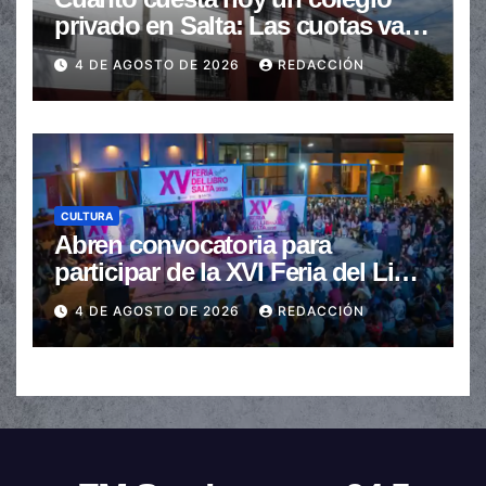
privado en Salta: Las cuotas van
de $110.000 a más de $600.000
4 DE AGOSTO DE 2026
REDACCIÓN
CULTURA
Abren convocatoria para
participar de la XVI Feria del Libro
de Salta
4 DE AGOSTO DE 2026
REDACCIÓN