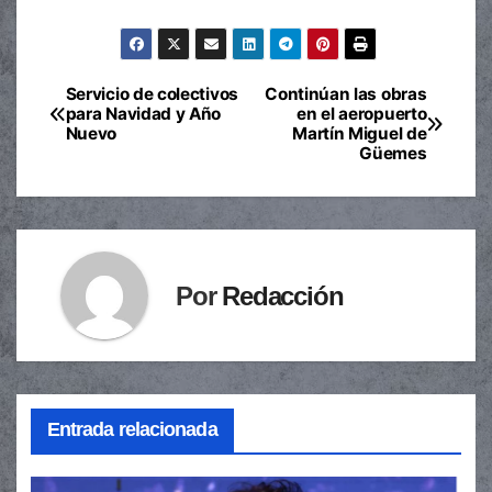
Servicio de colectivos
Continúan las obras
Navegación
para Navidad y Año
en el aeropuerto
Nuevo
Martín Miguel de
de
Güemes
entradas
Por
Redacción
Entrada relacionada