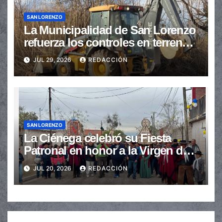
SAN LORENZO
La Municipalidad de San Lorenzo
refuerza los controles en terrenos
baldíos para prevenir incendios
JUL 29, 2026
REDACCIÓN
SAN LORENZO
La Ciénega celebró su Fiesta
Patronal en honor a la Virgen del
Carmen
JUL 20, 2026
REDACCIÓN