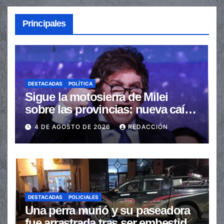
Principales
DESTACADAS
POLÍTICA
Sigue la motosierra de Milei
sobre las provincias: nueva caída
de las transferencias no
4 DE AGOSTO DE 2026
REDACCIÓN
automáticas
DESTACADAS
POLICIALES
Una perra murió y su paseadora
fue arrastrada tras ser embestidas