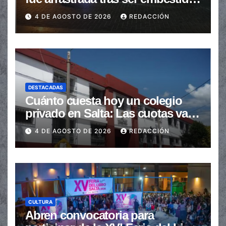
en la senda peatonal
4 DE AGOSTO DE 2026
REDACCIÓN
DESTACADAS
Cuánto cuesta hoy un colegio
privado en Salta: Las cuotas van
de $110.000 a más de $600.000
4 DE AGOSTO DE 2026
REDACCIÓN
CULTURA
Abren convocatoria para