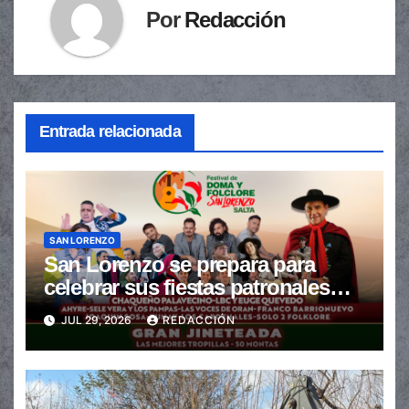
Por
Redacción
Entrada relacionada
SAN LORENZO
San Lorenzo se prepara para
celebrar sus fiestas patronales
con un gran festival de Doma y
JUL 29, 2026
REDACCIÓN
Folclore