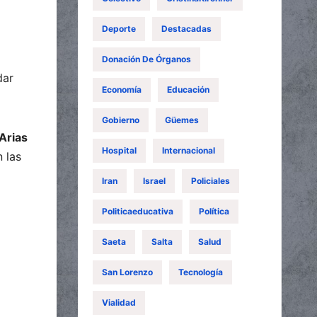
Deporte
Destacadas
Donación De Órganos
dar
Economía
Educación
Gobierno
Güemes
Arias
Hospital
Internacional
n las
Iran
Israel
Policiales
Politicaeducativa
Política
Saeta
Salta
Salud
San Lorenzo
Tecnología
Vialidad