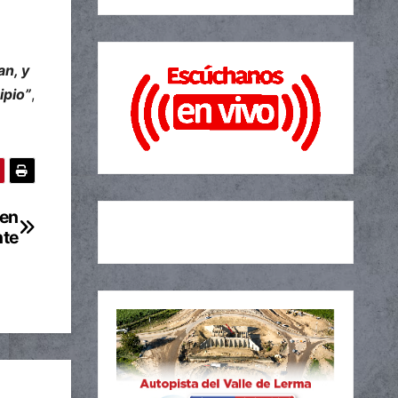
an, y
ipio”
,
 en
nte