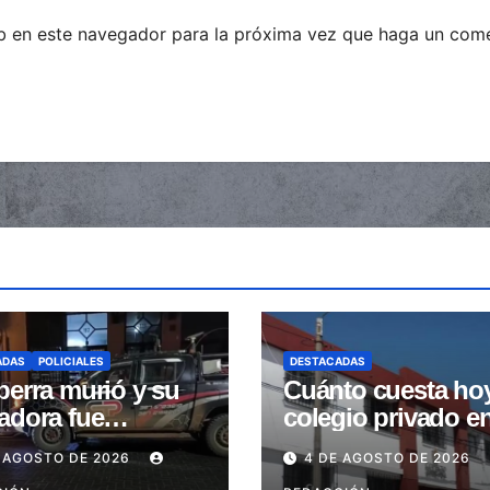
eb en este navegador para la próxima vez que haga un come
ADAS
POLICIALES
DESTACADAS
perra murió y su
Cuánto cuesta ho
adora fue
colegio privado e
trada tras ser
Salta: Las cuotas 
 AGOSTO DE 2026
4 DE AGOSTO DE 2026
stidas en la
de $110.000 a más