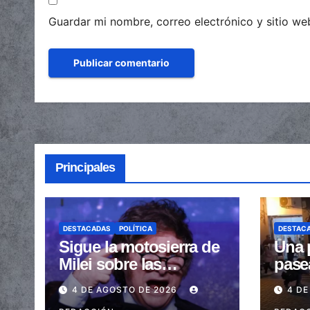
Guardar mi nombre, correo electrónico y sitio w
Principales
DESTACADAS
POLÍTICA
DESTAC
Sigue la motosierra de
Una 
Milei sobre las
pase
provincias: nueva
arras
4 DE AGOSTO DE 2026
4 DE
caída de las
embe