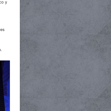
co y
res
.