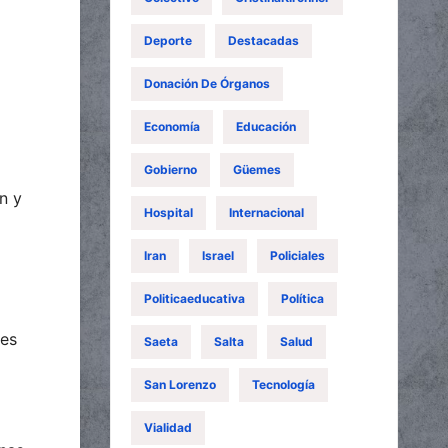
Deporte
Destacadas
Donación De Órganos
Economía
Educación
Gobierno
Güemes
ón y
Hospital
Internacional
Iran
Israel
Policiales
Politicaeducativa
Política
res
Saeta
Salta
Salud
San Lorenzo
Tecnología
Vialidad