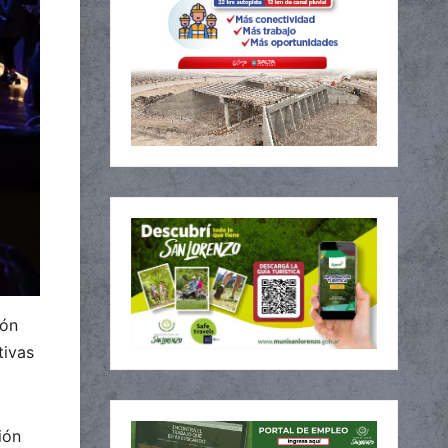
ión
tivas
ión