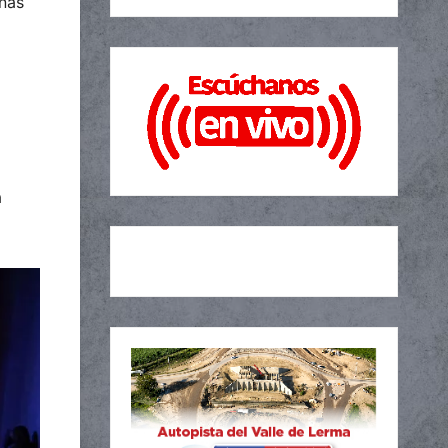
onas
á