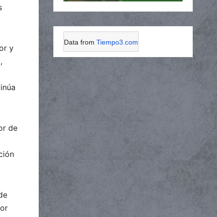
s
Data from
Tiempo3.com
or y
,
tinúa
or de
ción
de
or