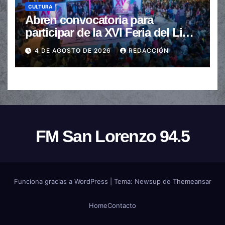
CULTURA
Abren convocatoria para
participar de la XVI Feria del Libro
de Salta
4 DE AGOSTO DE 2026
REDACCIÓN
FM San Lorenzo 94.5
Funciona gracias a WordPress
|
Tema:
Newsup
de
Themeansar
Home
Contacto