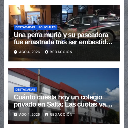
DESTACADAS
POLICIALES
Una perra murió y su paseadora
fue arrastrada tras ser embestidas
en la senda peatonal
AGO 4, 2026
REDACCIÓN
DESTACADAS
Cuánto cuesta hoy un colegio
privado en Salta: Las cuotas van
de $110.000 a más de $600.000
AGO 4, 2026
REDACCIÓN