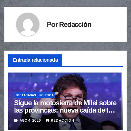
Por
Redacción
Entrada relacionada
DESTACADAS
POLÍTICA
Sigue la motosierra de Milei sobre
las provincias: nueva caída de las
transferencias no automáticas
AGO 4, 2026
REDACCIÓN