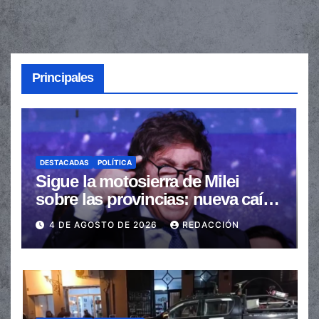
Principales
DESTACADAS
POLÍTICA
Sigue la motosierra de Milei
sobre las provincias: nueva caída
de las transferencias no
4 DE AGOSTO DE 2026
REDACCIÓN
automáticas