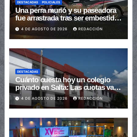
DESTACADAS
POLICIALES
Una perra murió y su paseadora
fue arrastrada tras ser embestidas
en la senda peatonal
4 DE AGOSTO DE 2026
REDACCIÓN
DESTACADAS
Cuánto cuesta hoy un colegio
privado en Salta: Las cuotas van
de $110.000 a más de $600.000
4 DE AGOSTO DE 2026
REDACCIÓN