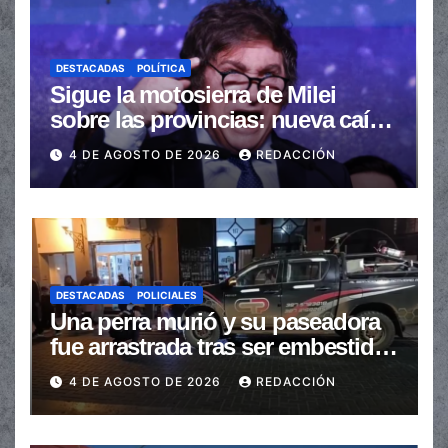
DESTACADAS
POLÍTICA
Sigue la motosierra de Milei
sobre las provincias: nueva caída
de las transferencias no
4 DE AGOSTO DE 2026
REDACCIÓN
automáticas
DESTACADAS
POLICIALES
Una perra murió y su paseadora
fue arrastrada tras ser embestidas
en la senda peatonal
4 DE AGOSTO DE 2026
REDACCIÓN