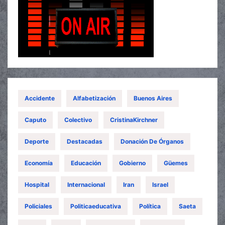
Accidente
Alfabetización
Buenos Aires
Caputo
Colectivo
CristinaKirchner
Deporte
Destacadas
Donación De Órganos
Economía
Educación
Gobierno
Güemes
Hospital
Internacional
Iran
Israel
Policiales
Politicaeducativa
Política
Saeta