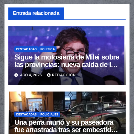
Entrada relacionada
DESTACADAS
POLÍTICA
Sigue la motosierra de Milei sobre
las provincias: nueva caída de las
transferencias no automáticas
AGO 4, 2026
REDACCIÓN
DESTACADAS
POLICIALES
Una perra murió y su paseadora
fue arrastrada tras ser embestidas