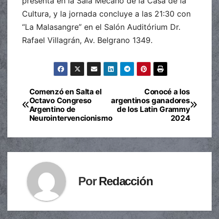
presenta en la Sala Mecano de la Casa de la
Cultura, y la jornada concluye a las 21:30 con
“La Malasangre” en el Salón Auditórium Dr.
Rafael Villagrán, Av. Belgrano 1349.
Comenzó en Salta el
Conocé a los
Navegación
Octavo Congreso
argentinos ganadores
Argentino de
de los Latin Grammy
de
Neurointervencionismo
2024
entradas
Por
Redacción