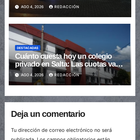
en la senda peatonal
AGO 4, 2026
REDACCIÓN
DESTACADAS
Cuánto cuesta hoy un colegio
privado en Salta: Las cuotas van
de $110.000 a más de $600.000
AGO 4, 2026
REDACCIÓN
Deja un comentario
Tu dirección de correo electrónico no será
publicada.
Los campos obligatorios están