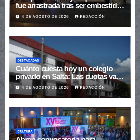
fue arrastrada tras ser embestidas
en la senda peatonal
4 DE AGOSTO DE 2026
REDACCIÓN
DESTACADAS
Cuánto cuesta hoy un colegio
privado en Salta: Las cuotas van
de $110.000 a más de $600.000
4 DE AGOSTO DE 2026
REDACCIÓN
CULTURA
Abren convocatoria para