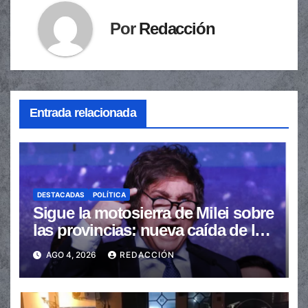
Por
Redacción
Entrada relacionada
DESTACADAS
POLÍTICA
Sigue la motosierra de Milei sobre
las provincias: nueva caída de las
transferencias no automáticas
AGO 4, 2026
REDACCIÓN