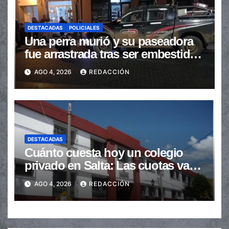
DESTACADAS
POLICIALES
Una perra murió y su paseadora
fue arrastrada tras ser embestidas
en la senda peatonal
AGO 4, 2026
REDACCIÓN
DESTACADAS
Cuánto cuesta hoy un colegio
privado en Salta: Las cuotas van
de $110.000 a más de $600.000
AGO 4, 2026
REDACCIÓN