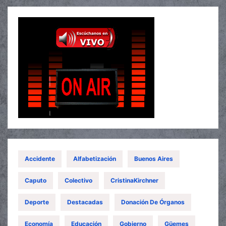
Accidente
Alfabetización
Buenos Aires
Caputo
Colectivo
CristinaKirchner
Deporte
Destacadas
Donación De Órganos
Economía
Educación
Gobierno
Güemes