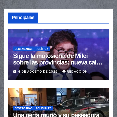
Principales
DESTACADAS
POLÍTICA
Sigue la motosierra de Milei
sobre las provincias: nueva caída
de las transferencias no
4 DE AGOSTO DE 2026
REDACCIÓN
automáticas
DESTACADAS
POLICIALES
Una perra murió y su paseadora