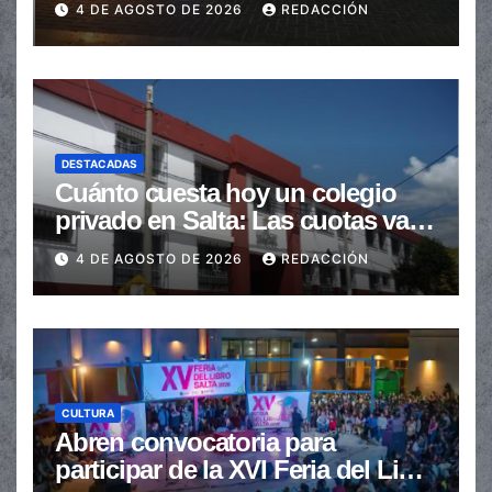
4 DE AGOSTO DE 2026
REDACCIÓN
DESTACADAS
Cuánto cuesta hoy un colegio
privado en Salta: Las cuotas van
de $110.000 a más de $600.000
4 DE AGOSTO DE 2026
REDACCIÓN
CULTURA
Abren convocatoria para
participar de la XVI Feria del Libro