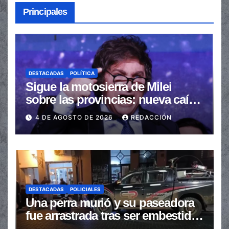
Principales
DESTACADAS
POLÍTICA
Sigue la motosierra de Milei
sobre las provincias: nueva caída
de las transferencias no
4 DE AGOSTO DE 2026
REDACCIÓN
automáticas
DESTACADAS
POLICIALES
Una perra murió y su paseadora
fue arrastrada tras ser embestidas
en la senda peatonal