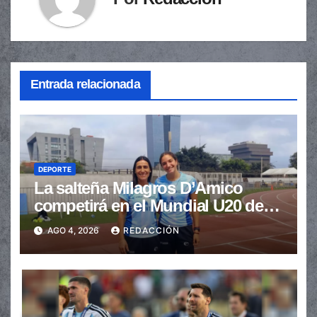
Entrada relacionada
DEPORTE
La salteña Milagros D’Amico
competirá en el Mundial U20 de
Atletismo
AGO 4, 2026
REDACCIÓN