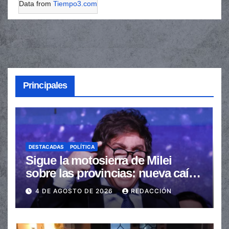
Data from
Tiempo3.com
Principales
DESTACADAS
POLÍTICA
Sigue la motosierra de Milei
sobre las provincias: nueva caída
de las transferencias no
4 DE AGOSTO DE 2026
REDACCIÓN
automáticas