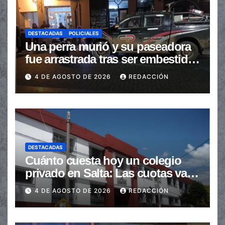
DESTACADAS
POLICIALES
Una perra murió y su paseadora
fue arrastrada tras ser embestidas
en la senda peatonal
4 DE AGOSTO DE 2026
REDACCIÓN
DESTACADAS
Cuánto cuesta hoy un colegio
privado en Salta: Las cuotas van
de $110.000 a más de $600.000
4 DE AGOSTO DE 2026
REDACCIÓN