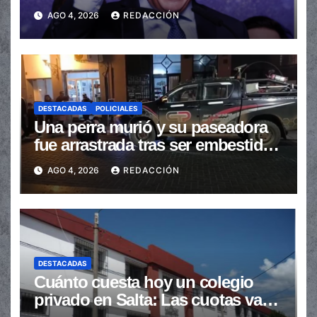
transferencias no automáticas
AGO 4, 2026
REDACCIÓN
DESTACADAS
POLICIALES
Una perra murió y su paseadora
fue arrastrada tras ser embestidas
en la senda peatonal
AGO 4, 2026
REDACCIÓN
DESTACADAS
Cuánto cuesta hoy un colegio
privado en Salta: Las cuotas van