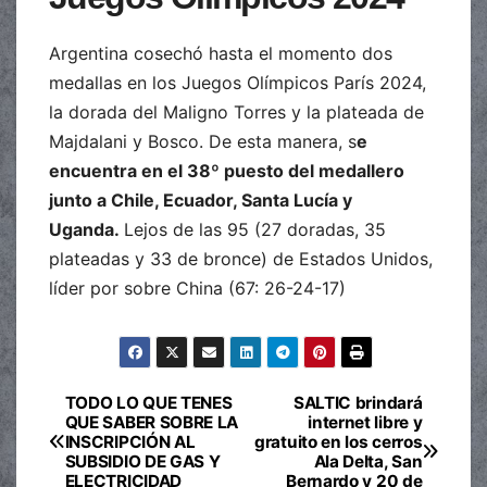
Argentina cosechó hasta el momento dos
medallas en los Juegos Olímpicos París 2024,
la dorada del Maligno Torres y la plateada de
Majdalani y Bosco. De esta manera, s
e
encuentra en el 38º puesto del medallero
junto a Chile, Ecuador, Santa Lucía y
Uganda.
Lejos de las 95 (27 doradas, 35
plateadas y 33 de bronce) de Estados Unidos,
líder por sobre China (67: 26-24-17)
TODO LO QUE TENES
SALTIC brindará
Navegación
QUE SABER SOBRE LA
internet libre y
INSCRIPCIÓN AL
gratuito en los cerros
de
SUBSIDIO DE GAS Y
Ala Delta, San
ELECTRICIDAD
Bernardo y 20 de