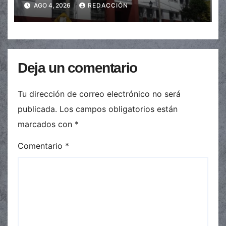
de $110.000 a más de $600.000
AGO 4, 2026
REDACCIÓN
Deja un comentario
Tu dirección de correo electrónico no será
publicada.
Los campos obligatorios están
marcados con
*
Comentario
*