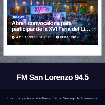
CULTURA
Abren convocatoria para
participar de la XVI Feria del Libro
de Salta
4 DE AGOSTO DE 2026
REDACCIÓN
FM San Lorenzo 94.5
Funciona gracias a WordPress
|
Tema:
Newsup
de
Themeansar