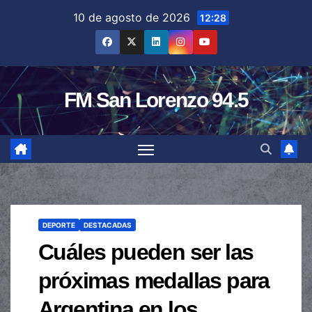
Saltar
10 de agosto de 2026
12:28
al
contenido
FM San Lorenzo 94.5
DEPORTE
DESTACADAS
Cuáles pueden ser las
próximas medallas para
Argentina en los