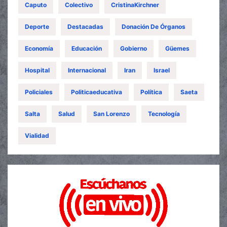
Caputo
Colectivo
CristinaKirchner
Deporte
Destacadas
Donación De Órganos
Economía
Educación
Gobierno
Güemes
Hospital
Internacional
Iran
Israel
Policiales
Politicaeducativa
Política
Saeta
Salta
Salud
San Lorenzo
Tecnología
Vialidad