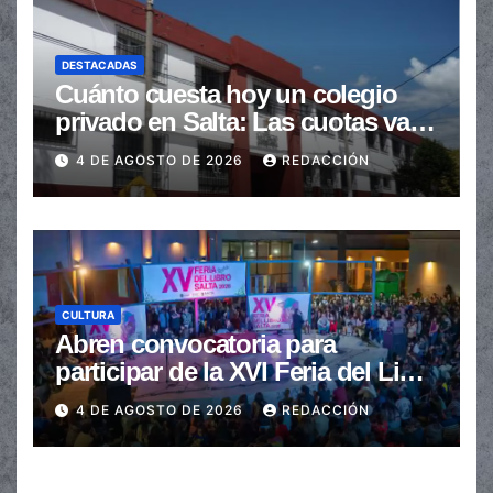
DESTACADAS
Cuánto cuesta hoy un colegio
privado en Salta: Las cuotas van
de $110.000 a más de $600.000
4 DE AGOSTO DE 2026
REDACCIÓN
CULTURA
Abren convocatoria para
participar de la XVI Feria del Libro
de Salta
4 DE AGOSTO DE 2026
REDACCIÓN