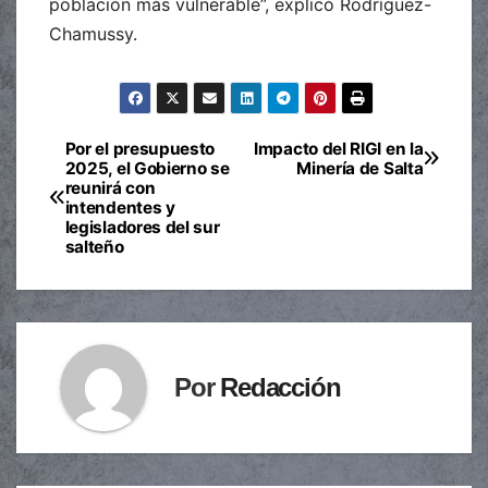
población más vulnerable”, explicó Rodríguez-
Chamussy.
Por el presupuesto
Impacto del RIGI en la
Navegación
2025, el Gobierno se
Minería de Salta
reunirá con
de
intendentes y
legisladores del sur
entradas
salteño
Por
Redacción