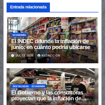
Entrada relacionada
ECONOMÍA
El INDEC difunde la inflación de
junio: en cuánto podría ubicarse
JUL 13, 2026
REDACCIÓN
DESTACADAS
ECONOMÍA
El Gobierno y las consultoras
proyectan que la inflación de
junio se ubicó debajo del 2%