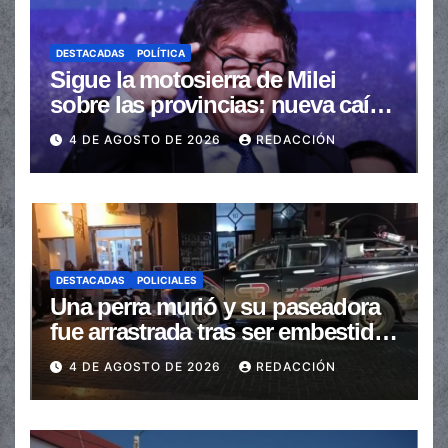
DESTACADAS
POLÍTICA
Sigue la motosierra de Milei
sobre las provincias: nueva caída
de las transferencias no
4 DE AGOSTO DE 2026
REDACCIÓN
automáticas
DESTACADAS
POLICIALES
Una perra murió y su paseadora
fue arrastrada tras ser embestidas
en la senda peatonal
4 DE AGOSTO DE 2026
REDACCIÓN