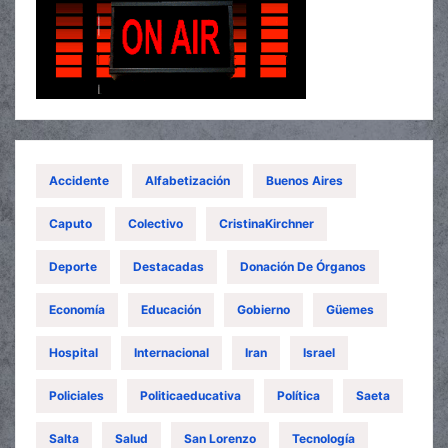
Accidente
Alfabetización
Buenos Aires
Caputo
Colectivo
CristinaKirchner
Deporte
Destacadas
Donación De Órganos
Economía
Educación
Gobierno
Güemes
Hospital
Internacional
Iran
Israel
Policiales
Politicaeducativa
Política
Saeta
Salta
Salud
San Lorenzo
Tecnología