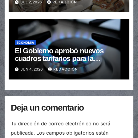
JUL 2, 2026
REDACCIÓN
ECONOMÍA
El Gobierno aprobó nuevos
cuadros tarifarios para la
distribución de gas en todo el
JUN 4, 2026
REDACCIÓN
país
Deja un comentario
Tu dirección de correo electrónico no será
publicada.
Los campos obligatorios están