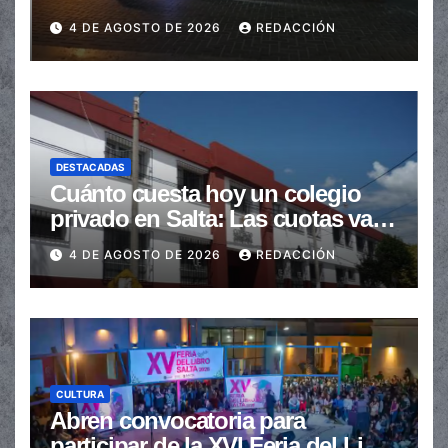
en la senda peatonal
4 DE AGOSTO DE 2026
REDACCIÓN
DESTACADAS
Cuánto cuesta hoy un colegio
privado en Salta: Las cuotas van
de $110.000 a más de $600.000
4 DE AGOSTO DE 2026
REDACCIÓN
CULTURA
Abren convocatoria para
participar de la XVI Feria del Libro