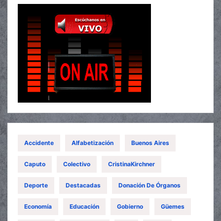
Accidente
Alfabetización
Buenos Aires
Caputo
Colectivo
CristinaKirchner
Deporte
Destacadas
Donación De Órganos
Economía
Educación
Gobierno
Güemes