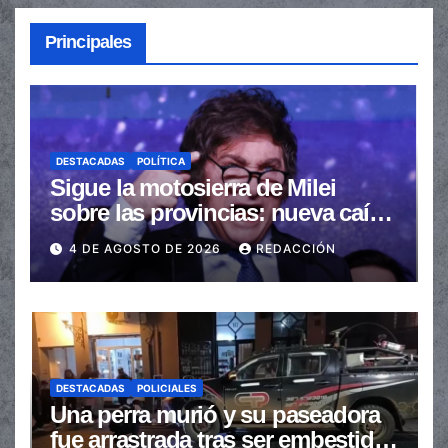
Principales
DESTACADAS
POLÍTICA
Sigue la motosierra de Milei
sobre las provincias: nueva caída
de las transferencias no
4 DE AGOSTO DE 2026
REDACCIÓN
automáticas
DESTACADAS
POLICIALES
Una perra murió y su paseadora
fue arrastrada tras ser embestidas