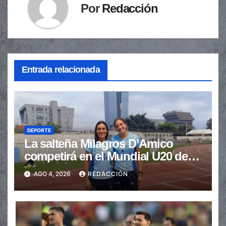
Por
Redacción
Entrada relacionada
DEPORTE
La salteña Milagros D’Amico
competirá en el Mundial U20 de
Atletismo
AGO 4, 2026
REDACCIÓN