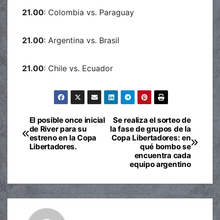
21.00
: Colombia vs. Paraguay
21.00
: Argentina vs. Brasil
21.00
: Chile vs. Ecuador
El posible once inicial
Se realiza el sorteo de
Navegación
de River para su
la fase de grupos de la
estreno en la Copa
Copa Libertadores: en
de
Libertadores.
qué bombo se
encuentra cada
entradas
equipo argentino