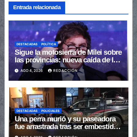
Entrada relacionada
DESTACADAS
POLÍTICA
Sigue la motosierra de Milei sobre
las provincias: nueva caída de las
transferencias no automáticas
AGO 4, 2026
REDACCIÓN
DESTACADAS
POLICIALES
Una perra murió y su paseadora
fue arrastrada tras ser embestidas
en la senda peatonal