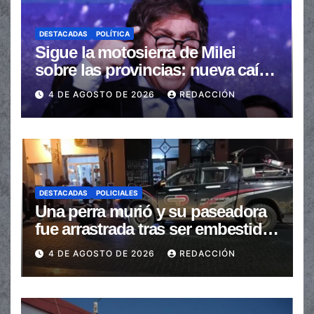
DESTACADAS
POLÍTICA
Sigue la motosierra de Milei
sobre las provincias: nueva caída
de las transferencias no
4 DE AGOSTO DE 2026
REDACCIÓN
automáticas
DESTACADAS
POLICIALES
Una perra murió y su paseadora
fue arrastrada tras ser embestidas
en la senda peatonal
4 DE AGOSTO DE 2026
REDACCIÓN