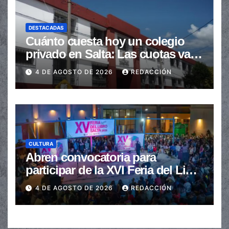
DESTACADAS
Cuánto cuesta hoy un colegio
privado en Salta: Las cuotas van
de $110.000 a más de $600.000
4 DE AGOSTO DE 2026
REDACCIÓN
CULTURA
Abren convocatoria para
participar de la XVI Feria del Libro
de Salta
4 DE AGOSTO DE 2026
REDACCIÓN