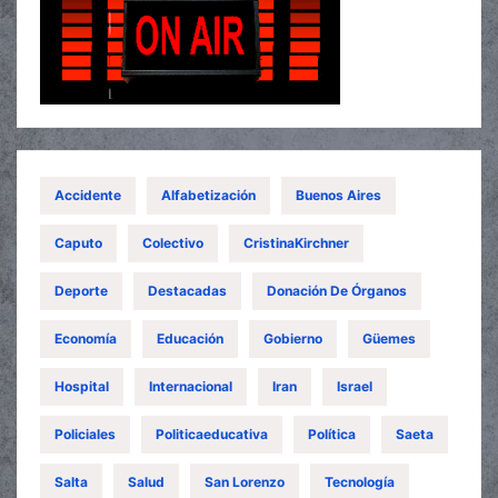
Accidente
Alfabetización
Buenos Aires
Caputo
Colectivo
CristinaKirchner
Deporte
Destacadas
Donación De Órganos
Economía
Educación
Gobierno
Güemes
Hospital
Internacional
Iran
Israel
Policiales
Politicaeducativa
Política
Saeta
Salta
Salud
San Lorenzo
Tecnología