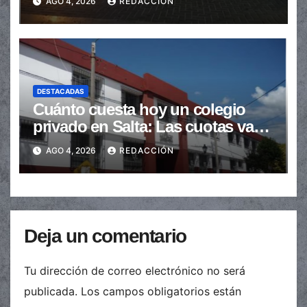
AGO 4, 2026
REDACCIÓN
DESTACADAS
Cuánto cuesta hoy un colegio
privado en Salta: Las cuotas van
de $110.000 a más de $600.000
AGO 4, 2026
REDACCIÓN
Deja un comentario
Tu dirección de correo electrónico no será
publicada.
Los campos obligatorios están