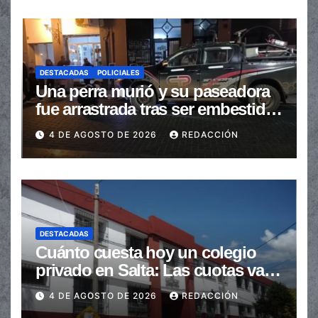
DESTACADAS
POLICIALES
Una perra murió y su paseadora
fue arrastrada tras ser embestidas
en la senda peatonal
4 DE AGOSTO DE 2026
REDACCIÓN
DESTACADAS
Cuánto cuesta hoy un colegio
privado en Salta: Las cuotas van
de $110.000 a más de $600.000
4 DE AGOSTO DE 2026
REDACCIÓN