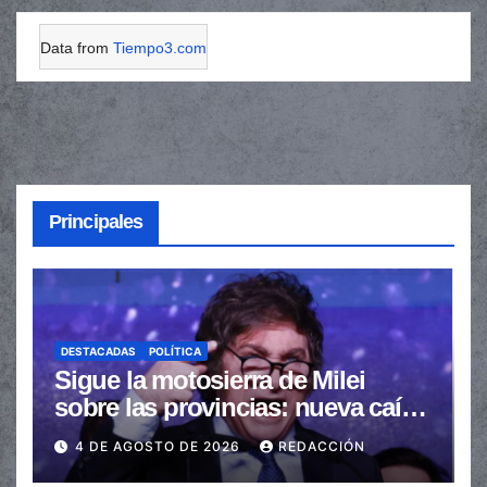
Data from
Tiempo3.com
Principales
DESTACADAS
POLÍTICA
Sigue la motosierra de Milei
sobre las provincias: nueva caída
de las transferencias no
4 DE AGOSTO DE 2026
REDACCIÓN
automáticas