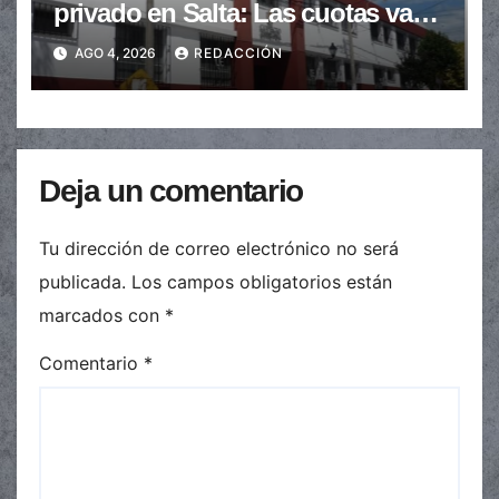
privado en Salta: Las cuotas van
de $110.000 a más de $600.000
AGO 4, 2026
REDACCIÓN
Deja un comentario
Tu dirección de correo electrónico no será
publicada.
Los campos obligatorios están
marcados con
*
Comentario
*