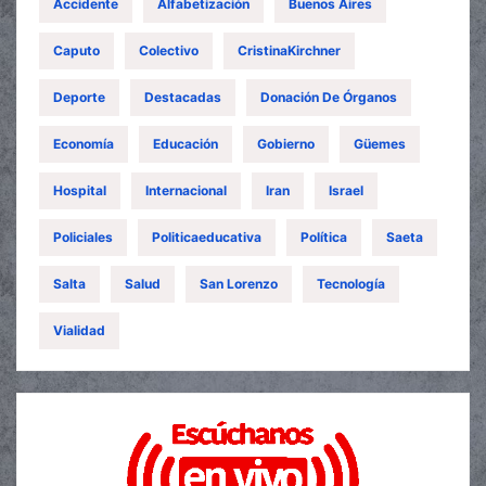
Accidente
Alfabetización
Buenos Aires
Caputo
Colectivo
CristinaKirchner
Deporte
Destacadas
Donación De Órganos
Economía
Educación
Gobierno
Güemes
Hospital
Internacional
Iran
Israel
Policiales
Politicaeducativa
Política
Saeta
Salta
Salud
San Lorenzo
Tecnología
Vialidad