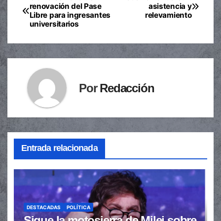
Navegación
renovación del Pase
asistencia y
Libre para ingresantes
relevamiento
de
universitarios
entradas
Por
Redacción
Entrada relacionada
DESTACADAS
POLÍTICA
Sigue la motosierra de Milei sobre