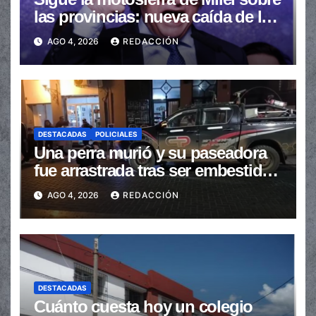
las provincias: nueva caída de las
transferencias no automáticas
AGO 4, 2026
REDACCIÓN
DESTACADAS
POLICIALES
Una perra murió y su paseadora
fue arrastrada tras ser embestidas
en la senda peatonal
AGO 4, 2026
REDACCIÓN
DESTACADAS
Cuánto cuesta hoy un colegio