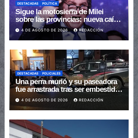
DESTACADAS
POLÍTICA
Sigue la motosierra de Milei
sobre las provincias: nueva caída
de las transferencias no
4 DE AGOSTO DE 2026
REDACCIÓN
automáticas
DESTACADAS
POLICIALES
Una perra murió y su paseadora
fue arrastrada tras ser embestidas
en la senda peatonal
4 DE AGOSTO DE 2026
REDACCIÓN