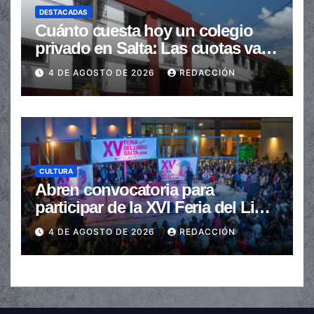
DESTACADAS
Cuánto cuesta hoy un colegio
privado en Salta: Las cuotas van
de $110.000 a más de $600.000
4 DE AGOSTO DE 2026
REDACCIÓN
CULTURA
Abren convocatoria para
participar de la XVI Feria del Libro
de Salta
4 DE AGOSTO DE 2026
REDACCIÓN