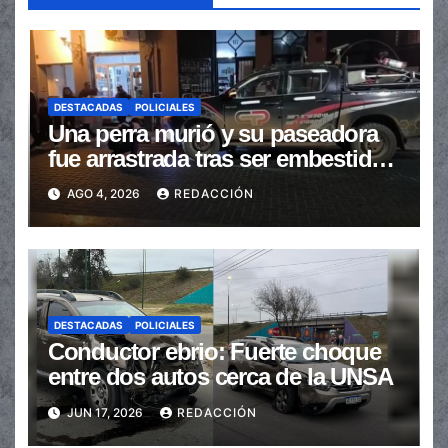
DESTACADAS
POLICIALES
Una perra murió y su paseadora
fue arrastrada tras ser embestidas
en la senda peatonal
AGO 4, 2026
REDACCIÓN
DESTACADAS
POLICIALES
Conductor ebrio: Fuerte choque
entre dos autos cerca de la UNSA
JUN 17, 2026
REDACCIÓN