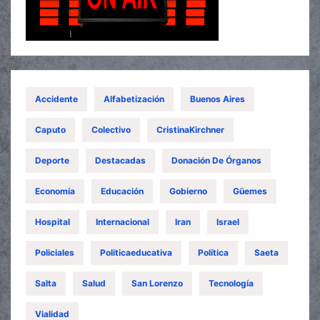
Accidente
Alfabetización
Buenos Aires
Caputo
Colectivo
CristinaKirchner
Deporte
Destacadas
Donación De Órganos
Economía
Educación
Gobierno
Güemes
Hospital
Internacional
Iran
Israel
Policiales
Politicaeducativa
Política
Saeta
Salta
Salud
San Lorenzo
Tecnología
Vialidad