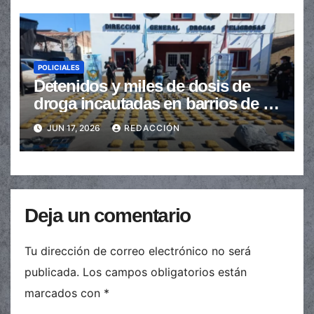
POLICIALES
Detenidos y miles de dosis de
droga incautadas en barrios de la
provincia
JUN 17, 2026
REDACCIÓN
Deja un comentario
Tu dirección de correo electrónico no será
publicada.
Los campos obligatorios están
marcados con
*