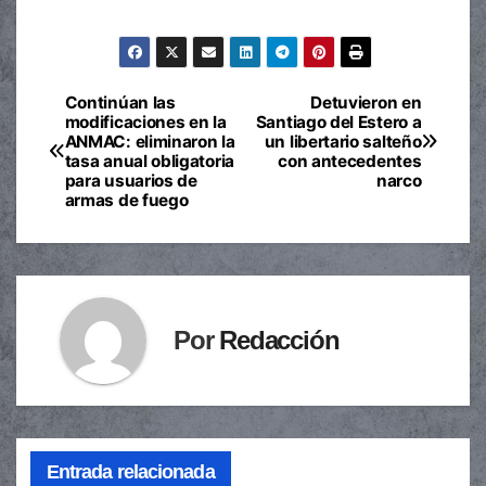
Continúan las
Detuvieron en
Navegación
modificaciones en la
Santiago del Estero a
ANMAC: eliminaron la
un libertario salteño
de
tasa anual obligatoria
con antecedentes
para usuarios de
narco
entradas
armas de fuego
Por
Redacción
Entrada relacionada