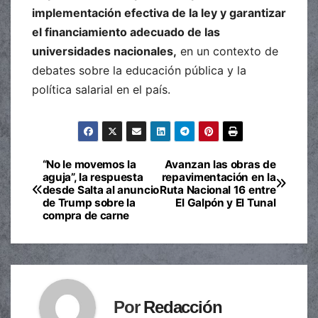
implementación efectiva de la ley y garantizar
el financiamiento adecuado de las
universidades nacionales,
en un contexto de
debates sobre la educación pública y la
política salarial en el país.
“No le movemos la
Avanzan las obras de
Navegación
aguja”, la respuesta
repavimentación en la
desde Salta al anuncio
Ruta Nacional 16 entre
de
de Trump sobre la
El Galpón y El Tunal
compra de carne
entradas
Por
Redacción