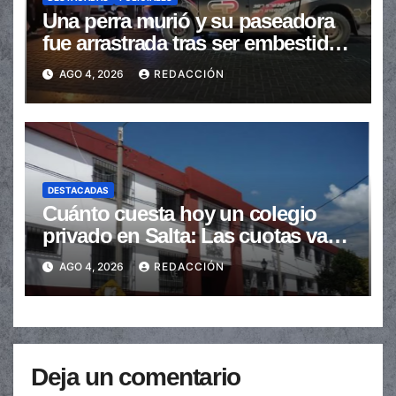
Una perra murió y su paseadora
fue arrastrada tras ser embestidas
en la senda peatonal
AGO 4, 2026
REDACCIÓN
DESTACADAS
Cuánto cuesta hoy un colegio
privado en Salta: Las cuotas van
de $110.000 a más de $600.000
AGO 4, 2026
REDACCIÓN
Deja un comentario