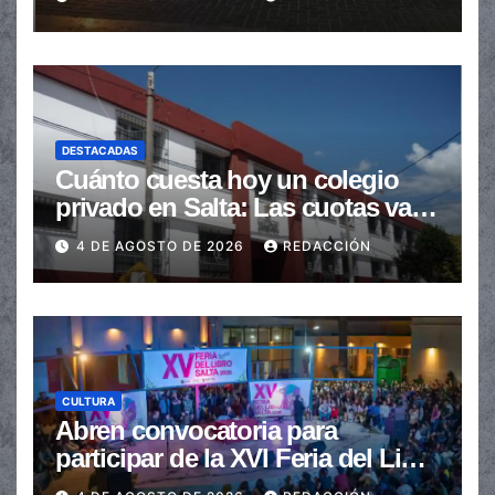
DESTACADAS
Cuánto cuesta hoy un colegio
privado en Salta: Las cuotas van
de $110.000 a más de $600.000
4 DE AGOSTO DE 2026
REDACCIÓN
CULTURA
Abren convocatoria para
participar de la XVI Feria del Libro
de Salta