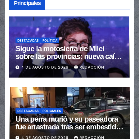
Principales
DESTACADAS
POLÍTICA
Sigue la motosierra de Milei
sobre las provincias: nueva caída
de las transferencias no
4 DE AGOSTO DE 2026
REDACCIÓN
automáticas
DESTACADAS
POLICIALES
Una perra murió y su paseadora
fue arrastrada tras ser embestidas
en la senda peatonal
4 DE AGOSTO DE 2026
REDACCIÓN