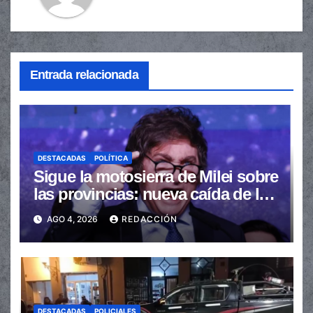
Entrada relacionada
DESTACADAS
POLÍTICA
Sigue la motosierra de Milei sobre
las provincias: nueva caída de las
transferencias no automáticas
AGO 4, 2026
REDACCIÓN
DESTACADAS
POLICIALES