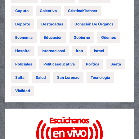
Caputo
Colectivo
CristinaKirchner
Deporte
Destacadas
Donación De Órganos
Economía
Educación
Gobierno
Güemes
Hospital
Internacional
Iran
Israel
Policiales
Politicaeducativa
Política
Saeta
Salta
Salud
San Lorenzo
Tecnología
Vialidad