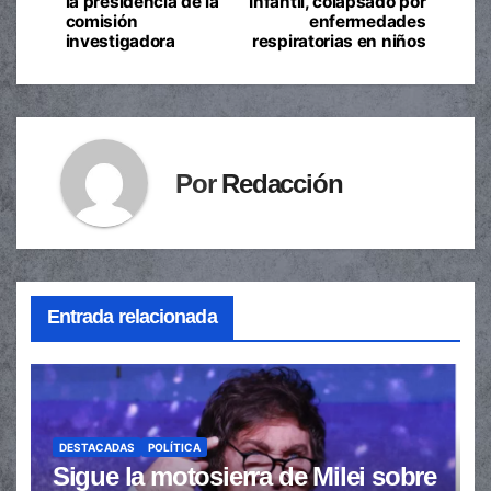
la presidencia de la
Infantil, colapsado por
comisión
enfermedades
entradas
investigadora
respiratorias en niños
Por
Redacción
Entrada relacionada
DESTACADAS
POLÍTICA
Sigue la motosierra de Milei sobre