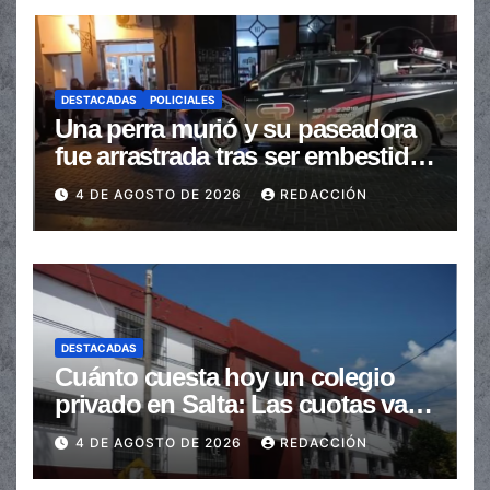
DESTACADAS
POLICIALES
Una perra murió y su paseadora
fue arrastrada tras ser embestidas
en la senda peatonal
4 DE AGOSTO DE 2026
REDACCIÓN
DESTACADAS
Cuánto cuesta hoy un colegio
privado en Salta: Las cuotas van
de $110.000 a más de $600.000
4 DE AGOSTO DE 2026
REDACCIÓN