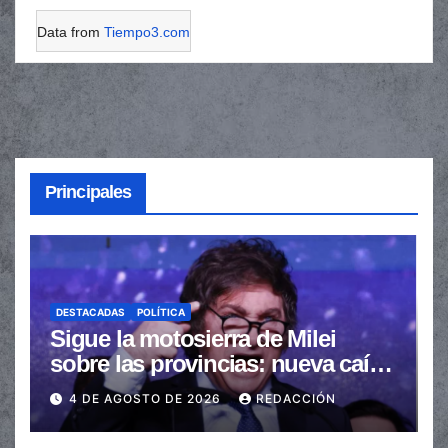
Data from
Tiempo3.com
Principales
DESTACADAS
POLÍTICA
Sigue la motosierra de Milei
sobre las provincias: nueva caída
de las transferencias no
4 DE AGOSTO DE 2026
REDACCIÓN
automáticas