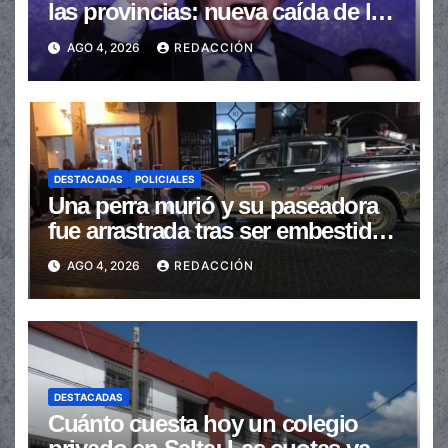
las provincias: nueva caída de las
transferencias no automáticas
AGO 4, 2026
REDACCIÓN
DESTACADAS
POLICIALES
Una perra murió y su paseadora
fue arrastrada tras ser embestidas
en la senda peatonal
AGO 4, 2026
REDACCIÓN
DESTACADAS
Cuánto cuesta hoy un colegio