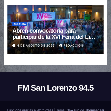
CULTURA
Abren convocatoria para
participar de la XVI Feria del Libro
de Salta
4 DE AGOSTO DE 2026
REDACCIÓN
FM San Lorenzo 94.5
Funciona gracias a WordPress
|
Tema:
Newsup
de
Themeansar