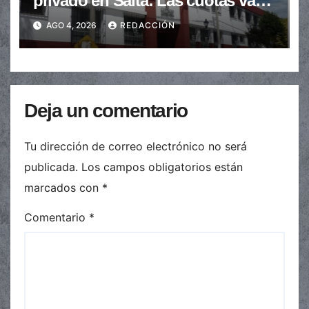
privado en Salta: Las cuotas van
de $110.000 a más de $600.000
AGO 4, 2026
REDACCIÓN
Deja un comentario
Tu dirección de correo electrónico no será
publicada.
Los campos obligatorios están
marcados con
*
Comentario
*