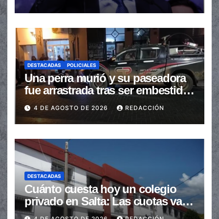
automáticas
DESTACADAS
POLICIALES
Una perra murió y su paseadora
fue arrastrada tras ser embestidas
en la senda peatonal
4 DE AGOSTO DE 2026
REDACCIÓN
DESTACADAS
Cuánto cuesta hoy un colegio
privado en Salta: Las cuotas van
de $110.000 a más de $600.000
4 DE AGOSTO DE 2026
REDACCIÓN