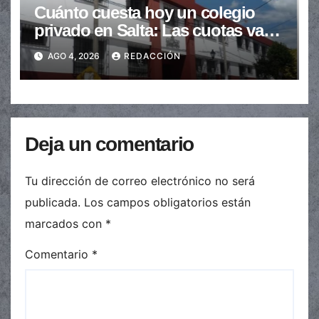
Cuánto cuesta hoy un colegio
privado en Salta: Las cuotas van
de $110.000 a más de $600.000
AGO 4, 2026
REDACCIÓN
Deja un comentario
Tu dirección de correo electrónico no será
publicada.
Los campos obligatorios están
marcados con
*
Comentario
*