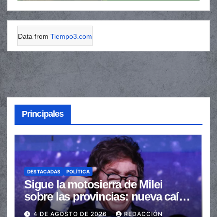
Data from
Tiempo3.com
Principales
DESTACADAS
POLÍTICA
Sigue la motosierra de Milei
sobre las provincias: nueva caída
de las transferencias no
4 DE AGOSTO DE 2026
REDACCIÓN