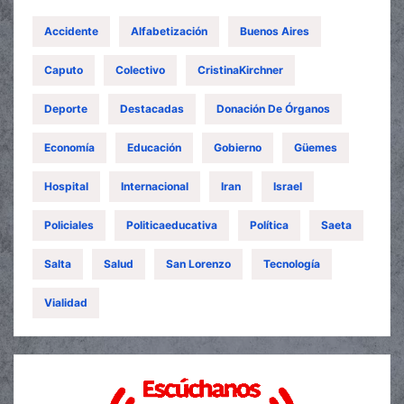
Accidente
Alfabetización
Buenos Aires
Caputo
Colectivo
CristinaKirchner
Deporte
Destacadas
Donación De Órganos
Economía
Educación
Gobierno
Güemes
Hospital
Internacional
Iran
Israel
Policiales
Politicaeducativa
Política
Saeta
Salta
Salud
San Lorenzo
Tecnología
Vialidad