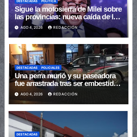
DESTACADAS
POLÍTICA
Sigue la motosierra de Milei sobre
las provincias: nueva caída de las
transferencias no automáticas
AGO 4, 2026
REDACCIÓN
DESTACADAS
POLICIALES
Una perra murió y su paseadora
fue arrastrada tras ser embestidas
en la senda peatonal
AGO 4, 2026
REDACCIÓN
DESTACADAS