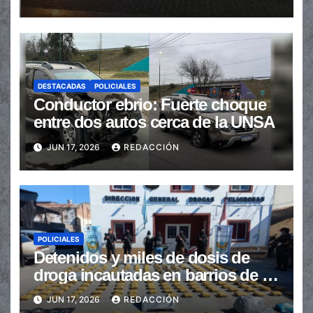
DESTACADAS
POLICIALES
Conductor ebrio: Fuerte choque
entre dos autos cerca de la UNSA
JUN 17, 2026
REDACCIÓN
POLICIALES
Detenidos y miles de dosis de
droga incautadas en barrios de la
provincia
JUN 17, 2026
REDACCIÓN