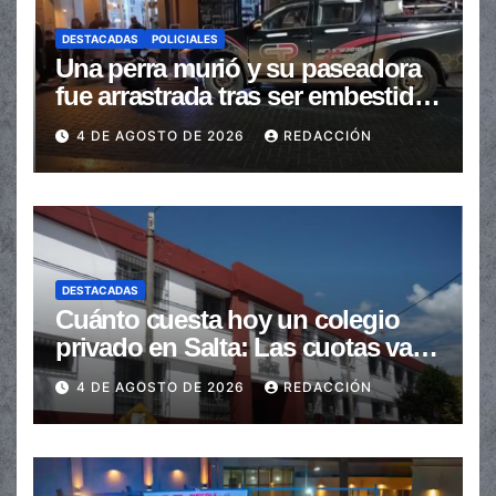
DESTACADAS
POLICIALES
Una perra murió y su paseadora
fue arrastrada tras ser embestidas
en la senda peatonal
4 DE AGOSTO DE 2026
REDACCIÓN
DESTACADAS
Cuánto cuesta hoy un colegio
privado en Salta: Las cuotas van
de $110.000 a más de $600.000
4 DE AGOSTO DE 2026
REDACCIÓN