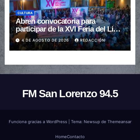
CULTURA
Abren convocatoria para
participar de la XVI Feria del Libro
de Salta
4 DE AGOSTO DE 2026
REDACCIÓN
FM San Lorenzo 94.5
Funciona gracias a WordPress
|
Tema:
Newsup
de
Themeansar
Home
Contacto