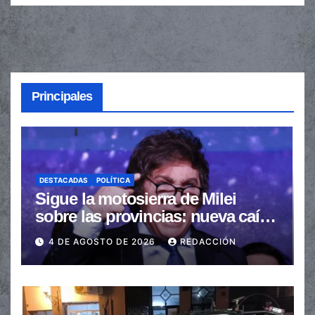
Principales
DESTACADAS
POLÍTICA
Sigue la motosierra de Milei
sobre las provincias: nueva caída
de las transferencias no
4 DE AGOSTO DE 2026
REDACCIÓN
automáticas