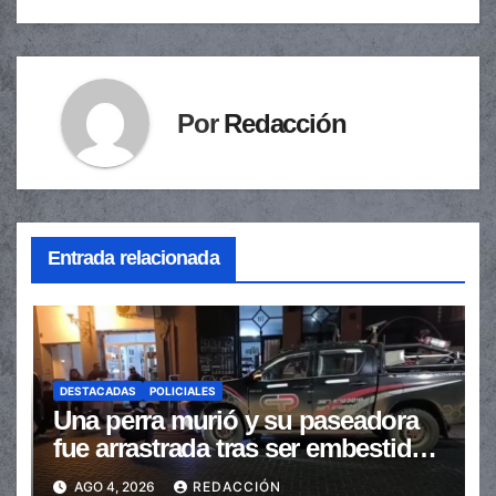
Por
Redacción
Entrada relacionada
DESTACADAS
POLICIALES
Una perra murió y su paseadora
fue arrastrada tras ser embestidas
en la senda peatonal
AGO 4, 2026
REDACCIÓN