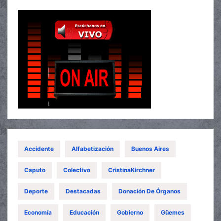
Accidente
Alfabetización
Buenos Aires
Caputo
Colectivo
CristinaKirchner
Deporte
Destacadas
Donación De Órganos
Economía
Educación
Gobierno
Güemes