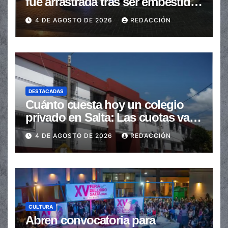
fue arrastrada tras ser embestidas
en la senda peatonal
4 DE AGOSTO DE 2026
REDACCIÓN
DESTACADAS
Cuánto cuesta hoy un colegio
privado en Salta: Las cuotas van
de $110.000 a más de $600.000
4 DE AGOSTO DE 2026
REDACCIÓN
CULTURA
Abren convocatoria para