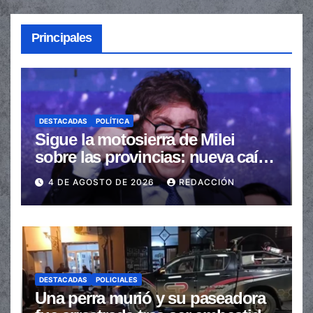
Principales
DESTACADAS
POLÍTICA
Sigue la motosierra de Milei
sobre las provincias: nueva caída
de las transferencias no
4 DE AGOSTO DE 2026
REDACCIÓN
automáticas
DESTACADAS
POLICIALES
Una perra murió y su paseadora