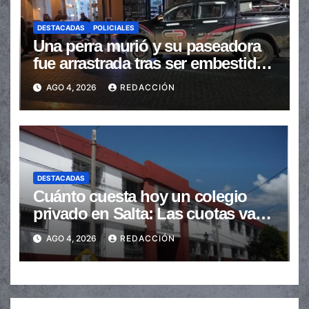
DESTACADAS
POLICIALES
Una perra murió y su paseadora
fue arrastrada tras ser embestidas
en la senda peatonal
AGO 4, 2026
REDACCIÓN
DESTACADAS
Cuánto cuesta hoy un colegio
privado en Salta: Las cuotas van
de $110.000 a más de $600.000
AGO 4, 2026
REDACCIÓN