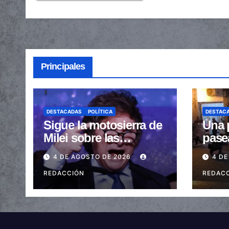
Principales
DESTACADAS
POLÍTICA
DESTAC
Sigue la motosierra de
Una 
Milei sobre las
pase
provincias: nueva
arras
4 DE AGOSTO DE 2026
4 DE
caída de las
embe
transferencias no
REDACCIÓN
send
REDAC
automáticas