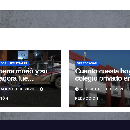
ADAS
POLICIALES
DESTACADAS
perra murió y su
Cuánto cuesta ho
adora fue
colegio privado e
trada tras ser
Salta: Las cuotas 
 AGOSTO DE 2026
4 DE AGOSTO DE 2026
stidas en la
de $110.000 a más
a peatonal
CIÓN
$600.000
REDACCIÓN