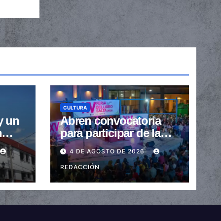
CULTURA
y un
Abren convocatoria
n
para participar de la
van
XVI Feria del Libro de
4 DE AGOSTO DE 2026
 de
Salta
REDACCIÓN