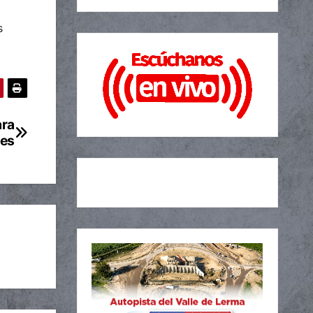
s
ara
les