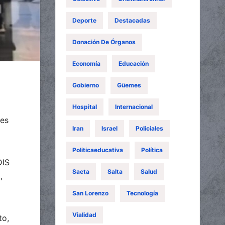
Deporte
Destacadas
Donación De Órganos
Economía
Educación
Gobierno
Güemes
Hospital
Internacional
nes
Iran
Israel
Policiales
Politicaeducativa
Política
DIS
Saeta
Salta
Salud
,
San Lorenzo
Tecnología
Vialidad
to,