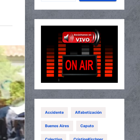
Accidente
Alfabetización
Buenos Aires
Caputo
Colectivo
CristinaKirchner