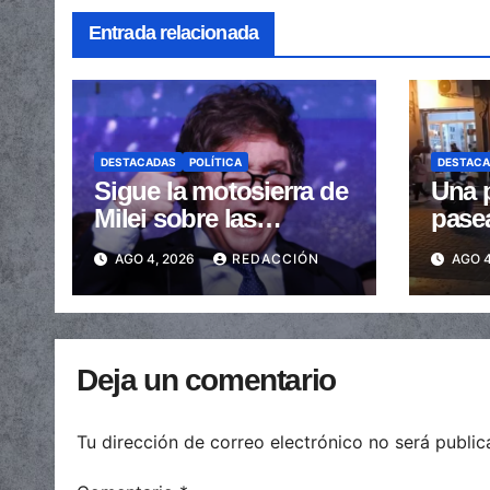
Entrada relacionada
DESTACADAS
POLÍTICA
DESTAC
Sigue la motosierra de
Una p
Milei sobre las
pase
provincias: nueva
arras
AGO 4, 2026
REDACCIÓN
AGO 4
caída de las
embe
transferencias no
send
automáticas
Deja un comentario
Tu dirección de correo electrónico no será public