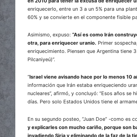
en 2010 para tener la excusa de enriquecer u
enriquecerlo, entre un 3 a un 5% para una plant
60% y se convierte en el componente fisible pa
Asimismo, expuso:
“Así es como Irán construyó
otra, para enriquecer uranio.
Primer sospecha, 
enriquecimiento. Piensen que Argentina tiene 3
Pilcaniyeú)”.
“
Israel viene avisando hace por lo menos 10 a
información que Irán estaba enriqueciendo ur
nucleares”, afirmó, y concluyó: “Esos años se h
días. Pero solo Estados Unidos tiene el armamen
En su segundo posteo, “Juan Doe” -como es co
y explicarles con mucho cariño, porque son 
invadiendo Siria y eliminando de la faz de la tie