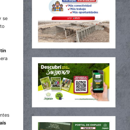
y se
cto
tín
mera
antes
aís