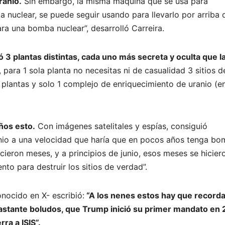
ranio.
Sin embargo, la misma máquina que se usa para
a nuclear, se puede seguir usando para llevarlo por arriba 
ra una bomba nuclear”, desarrolló Carreira.
 3 plantas distintas, cada uno más secreta y oculta que l
para 1 sola planta no necesitas ni de casualidad 3 sitios d
 plantas y solo 1 complejo de enriquecimiento de uranio (e
ños esto.
Con imágenes satelitales y espías, consiguió
anio a una velocidad que haría que en pocos años tenga b
icieron meses, y a principios de junio, esos meses se hicier
to para destruir los sitios de verdad”.
nocido en X- escribió:
“A los nenes estos hay que recorda
bastante boludos, que Trump inició su primer mandato en
rra a ISIS”.