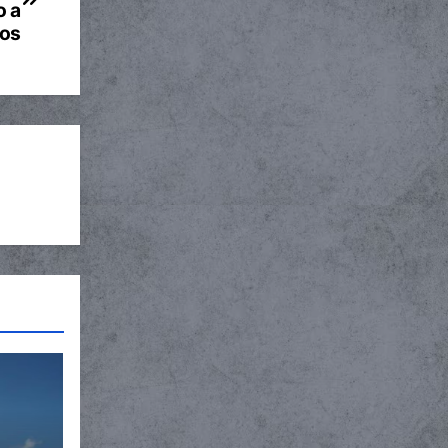
o a
ios