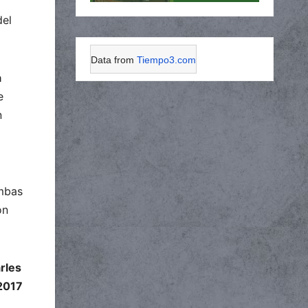
del
Data from
Tiempo3.com
a
e
n
ombas
on
rles
 2017