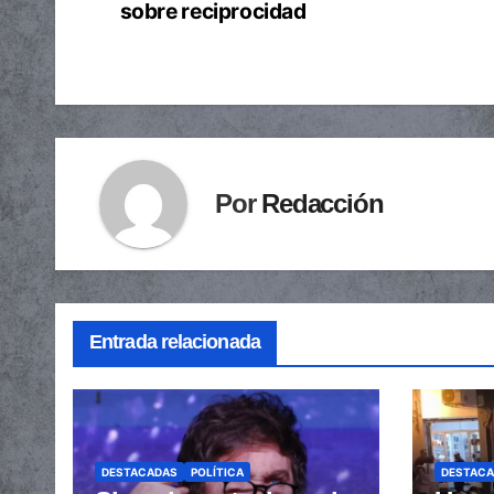
de
sobre reciprocidad
entradas
Por
Redacción
Entrada relacionada
DESTACADAS
POLÍTICA
DESTAC