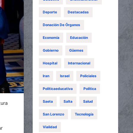
Deporte
Destacadas
Donación De Órganos
Economía
Educación
Gobierno
Güemes
Hospital
Internacional
Iran
Israel
Policiales
Politicaeducativa
Política
Saeta
Salta
Salud
tura
San Lorenzo
Tecnología
Vialidad
ar