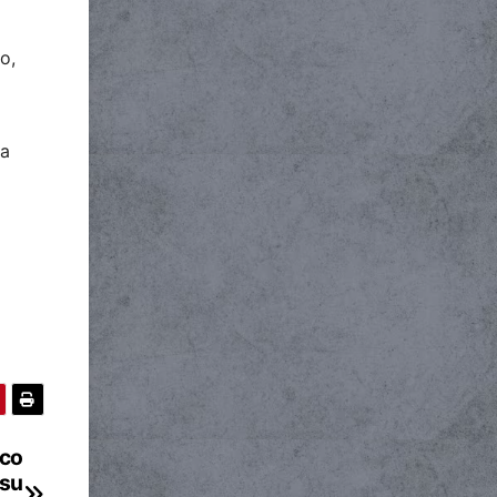
o,
ia
nco
 su