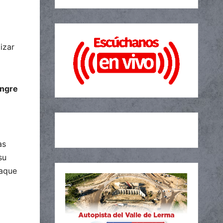
izar
angre
as
su
taque