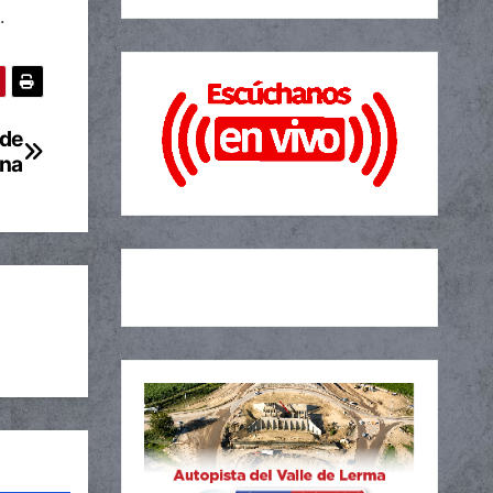
.
 de
ina