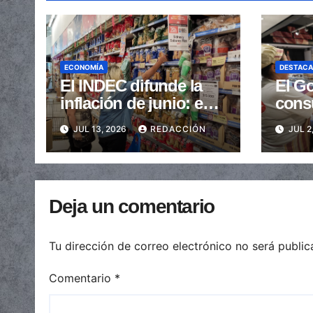
ECONOMÍA
DESTAC
El INDEC difunde la
El Go
inflación de junio: en
cons
cuánto podría
que l
JUL 13, 2026
REDACCIÓN
JUL 2
ubicarse
junio
del 
Deja un comentario
Tu dirección de correo electrónico no será public
Comentario
*