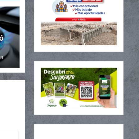
ó
ÓN
s en