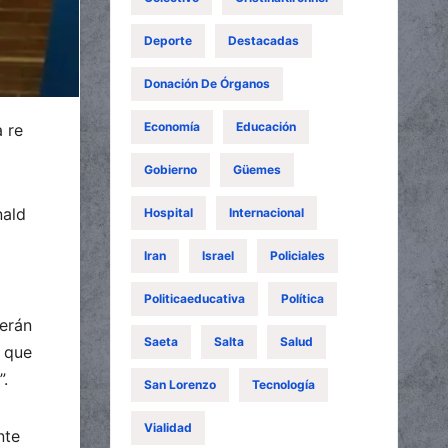
Deporte
Destacadas
Donación De Órganos
Economía
Educación
 re
Gobierno
Güemes
nald
Hospital
Internacional
Iran
Israel
Policiales
Politicaeducativa
Política
serán
Saeta
Salta
Salud
s que
”.
San Lorenzo
Tecnología
Vialidad
nte