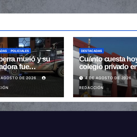
ADAS
POLICIALES
DESTACADAS
perra murió y su
Cuánto cuesta ho
adora fue
colegio privado e
trada tras ser
Salta: Las cuotas 
 AGOSTO DE 2026
4 DE AGOSTO DE 2026
stidas en la
de $110.000 a más
a peatonal
CIÓN
$600.000
REDACCIÓN