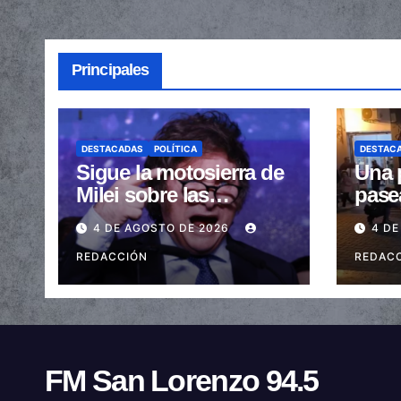
Principales
DESTACADAS
POLÍTICA
DESTAC
Sigue la motosierra de
Una 
Milei sobre las
pase
provincias: nueva
arras
4 DE AGOSTO DE 2026
4 DE
caída de las
embe
transferencias no
REDACCIÓN
send
REDAC
automáticas
FM San Lorenzo 94.5