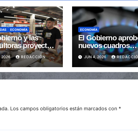
ADAS
ECONOMÍA
ECONOMÍA
bierno y las
El Gobierno aprob
ultoras proyectan
nuevos cuadros
a inflación de
tarifarios para la
, 2026
REDACCIÓN
JUN 4, 2026
REDACCI
 se ubicó debajo
distribución de ga
2%
todo el país
ada.
Los campos obligatorios están marcados con
*