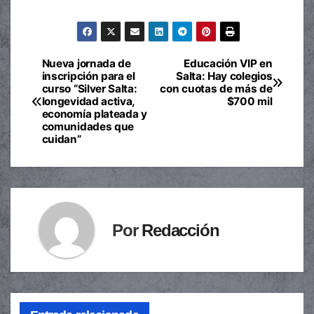
Nueva jornada de
Educación VIP en
Navegación
inscripción para el
Salta: Hay colegios
curso “Silver Salta:
con cuotas de más de
de
longevidad activa,
$700 mil
economía plateada y
entradas
comunidades que
cuidan”
Por
Redacción