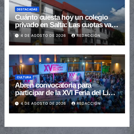
DESTACADAS
Cuánto cuesta hoy un colegio
privado en Salta: Las cuotas van
de $110.000 a más de $600.000
4 DE AGOSTO DE 2026
REDACCIÓN
CULTURA
Abren convocatoria para
participar de la XVI Feria del Libro
de Salta
4 DE AGOSTO DE 2026
REDACCIÓN