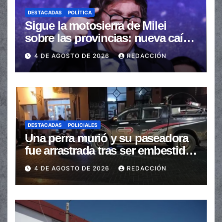
DESTACADAS
POLÍTICA
Sigue la motosierra de Milei
sobre las provincias: nueva caída
de las transferencias no
4 DE AGOSTO DE 2026
REDACCIÓN
automáticas
DESTACADAS
POLICIALES
Una perra murió y su paseadora
fue arrastrada tras ser embestidas
en la senda peatonal
4 DE AGOSTO DE 2026
REDACCIÓN