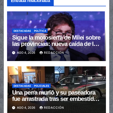
Entrada relacionada
DESTACADAS
POLÍTICA
Sigue la motosierra de Milei sobre
las provincias: nueva caída de las
transferencias no automáticas
AGO 4, 2026
REDACCIÓN
DESTACADAS
POLICIALES
Una perra murió y su paseadora
fue arrastrada tras ser embestidas
en la senda peatonal
AGO 4, 2026
REDACCIÓN