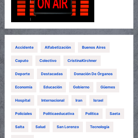
Accidente
Alfabetización
Buenos Aires
Caputo
Colectivo
CristinaKirchner
Deporte
Destacadas
Donación De Órganos
Economía
Educación
Gobierno
Güemes
Hospital
Internacional
Iran
Israel
Policiales
Politicaeducativa
Política
Saeta
Salta
Salud
San Lorenzo
Tecnología