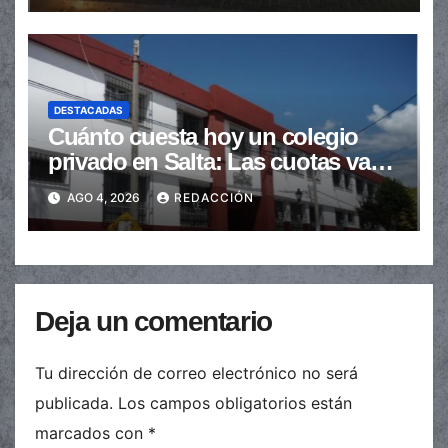
DESTACADAS
Cuánto cuesta hoy un colegio
privado en Salta: Las cuotas van
de $110.000 a más de $600.000
AGO 4, 2026
REDACCIÓN
Deja un comentario
Tu dirección de correo electrónico no será
publicada.
Los campos obligatorios están
marcados con
*