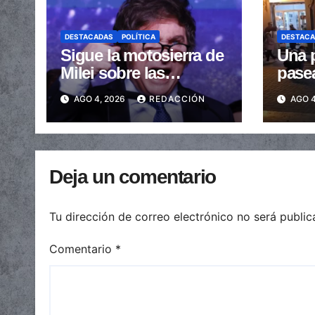
DESTACADAS
POLÍTICA
DESTAC
Sigue la motosierra de
Una p
Milei sobre las
pase
provincias: nueva
arras
AGO 4, 2026
REDACCIÓN
AGO 4
caída de las
embe
transferencias no
send
automáticas
Deja un comentario
Tu dirección de correo electrónico no será public
Comentario
*