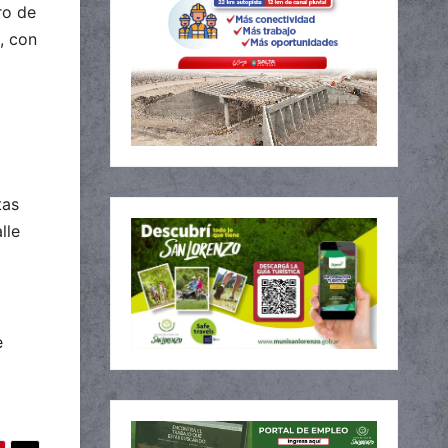
ro de
, con
tas
lle
e