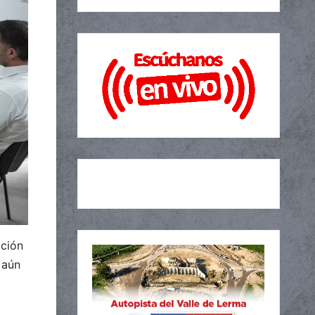
ación
 aún