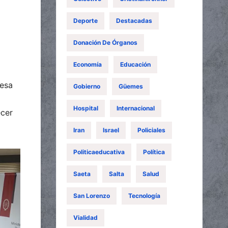
Deporte
Destacadas
Donación De Órganos
Economía
Educación
l
 esa
Gobierno
Güemes
Hospital
Internacional
ecer
Iran
Israel
Policiales
Politicaeducativa
Política
Saeta
Salta
Salud
San Lorenzo
Tecnología
Vialidad