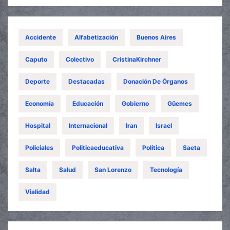
Accidente
Alfabetización
Buenos Aires
Caputo
Colectivo
CristinaKirchner
Deporte
Destacadas
Donación De Órganos
Economía
Educación
Gobierno
Güemes
Hospital
Internacional
Iran
Israel
Policiales
Politicaeducativa
Política
Saeta
Salta
Salud
San Lorenzo
Tecnología
Vialidad