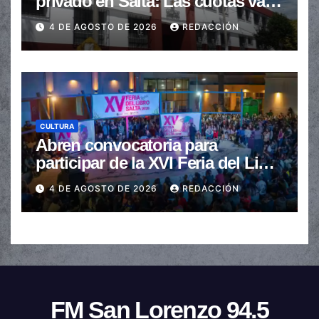
privado en Salta: Las cuotas van
de $110.000 a más de $600.000
4 DE AGOSTO DE 2026
REDACCIÓN
CULTURA
Abren convocatoria para
participar de la XVI Feria del Libro
de Salta
4 DE AGOSTO DE 2026
REDACCIÓN
FM San Lorenzo 94.5