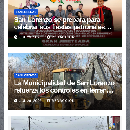
SAN LORENZO
San Lorenzo se prepara para
celebrar sus fiestas patronales
con un gran festival de Doma y
JUL 29, 2026
REDACCIÓN
Folclore
SAN LORENZO
La Municipalidad de San Lorenzo
refuerza los controles en terrenos
baldíos para prevenir incendios
JUL 29, 2026
REDACCIÓN