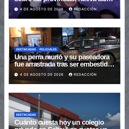
de las transferencias no
4 DE AGOSTO DE 2026
REDACCIÓN
automáticas
DESTACADAS
POLICIALES
Una perra murió y su paseadora
fue arrastrada tras ser embestidas
en la senda peatonal
4 DE AGOSTO DE 2026
REDACCIÓN
DESTACADAS
Cuánto cuesta hoy un colegio