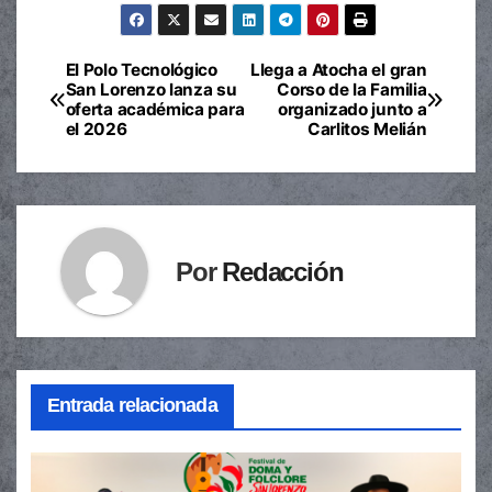
El Polo Tecnológico
Llega a Atocha el gran
Navegación
San Lorenzo lanza su
Corso de la Familia
oferta académica para
organizado junto a
de
el 2026
Carlitos Melián
entradas
Por
Redacción
Entrada relacionada