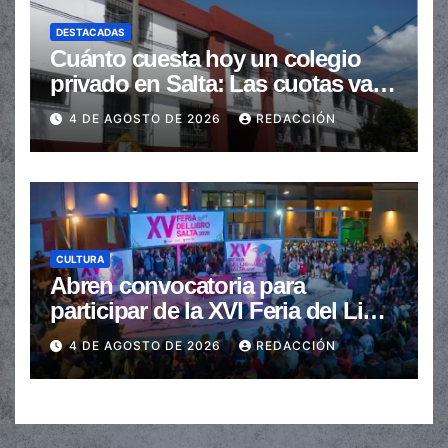
DESTACADAS
Cuánto cuesta hoy un colegio
privado en Salta: Las cuotas van
de $110.000 a más de $600.000
4 DE AGOSTO DE 2026
REDACCIÓN
CULTURA
Abren convocatoria para
participar de la XVI Feria del Libro
de Salta
4 DE AGOSTO DE 2026
REDACCIÓN