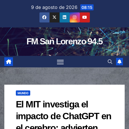
Saltar
9 de agosto de 2026
08:15
al
contenido
FM San Lorenzo 94.5
MUNDO
El MIT investiga el
impacto de ChatGPT en
el cerebro: advierten