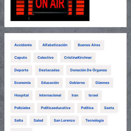
Accidente
Alfabetización
Buenos Aires
Caputo
Colectivo
CristinaKirchner
Deporte
Destacadas
Donación De Órganos
Economía
Educación
Gobierno
Güemes
Hospital
Internacional
Iran
Israel
Policiales
Politicaeducativa
Política
Saeta
Salta
Salud
San Lorenzo
Tecnología