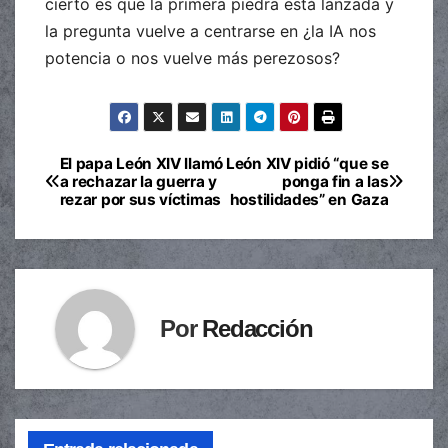
cierto es que la primera piedra está lanzada y
la pregunta vuelve a centrarse en ¿la IA nos
potencia o nos vuelve más perezosos?
El papa León XIV llamó
León XIV pidió “que se
Navegación
a rechazar la guerra y
ponga fin a las
rezar por sus víctimas
hostilidades” en Gaza
de
entradas
Por
Redacción