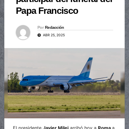
Papa Francisco
Por
Redacción
ABR 25, 2025
El presidente
Javier Milei
arribó hoy a
Roma
a