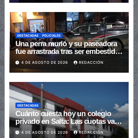
DESTACADAS
POLICIALES
Una perra murió y su paseadora
fue arrastrada tras ser embestidas
en la senda peatonal
4 DE AGOSTO DE 2026
REDACCIÓN
DESTACADAS
Cuánto cuesta hoy un colegio
privado en Salta: Las cuotas van
de $110.000 a más de $600.000
4 DE AGOSTO DE 2026
REDACCIÓN