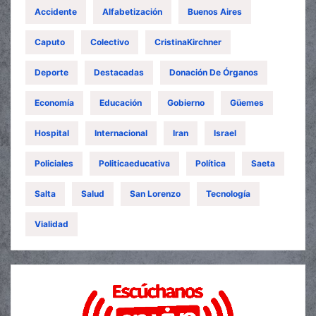
Accidente
Alfabetización
Buenos Aires
Caputo
Colectivo
CristinaKirchner
Deporte
Destacadas
Donación De Órganos
Economía
Educación
Gobierno
Güemes
Hospital
Internacional
Iran
Israel
Policiales
Politicaeducativa
Política
Saeta
Salta
Salud
San Lorenzo
Tecnología
Vialidad