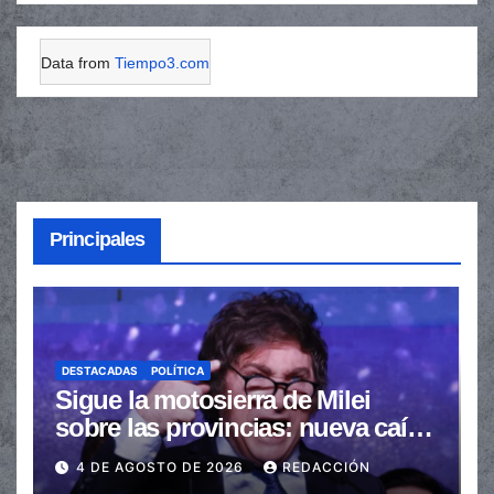
Data from
Tiempo3.com
Principales
DESTACADAS
POLÍTICA
Sigue la motosierra de Milei
sobre las provincias: nueva caída
de las transferencias no
4 DE AGOSTO DE 2026
REDACCIÓN
automáticas