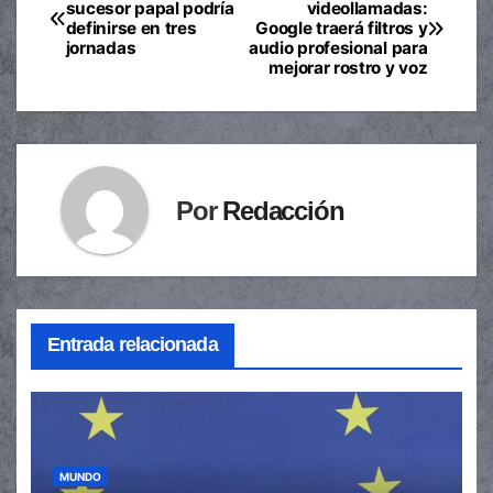
Navegación
sucesor papal podría
videollamadas:
definirse en tres
Google traerá filtros y
de
jornadas
audio profesional para
mejorar rostro y voz
entradas
Por
Redacción
Entrada relacionada
MUNDO