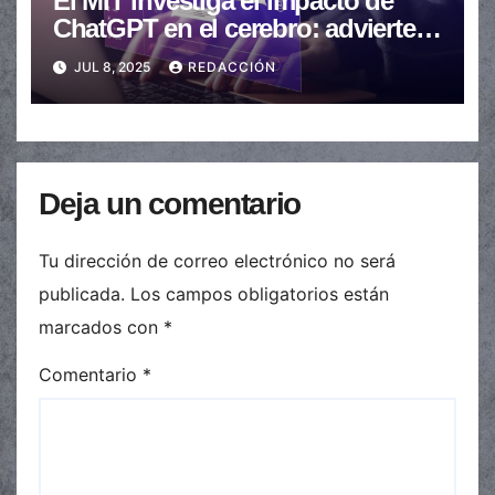
El MIT investiga el impacto de
ChatGPT en el cerebro: advierten
sobre una posible “pereza
JUL 8, 2025
REDACCIÓN
mental”
Deja un comentario
Tu dirección de correo electrónico no será
publicada.
Los campos obligatorios están
marcados con
*
Comentario
*